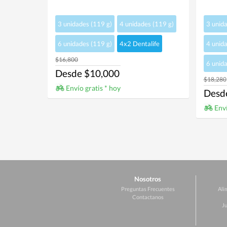
3 unidades (119 g)
4 unidades (119 g)
3 unida
6 unidades (119 g)
4x2 Dentalife
4 unida
$16,800
6 unida
Desde $10,000
$18,280
Envío gratis * hoy
Desd
Enví
Nosotros
Preguntas Frecuentes
Ali
Contactanos
Ju