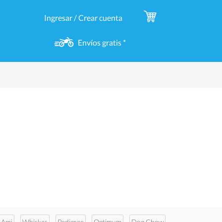
Ingresar / Crear cuenta
Envíos gratis *
 Ami
Whiskas
Pedigree
Optimum
Dog Chow