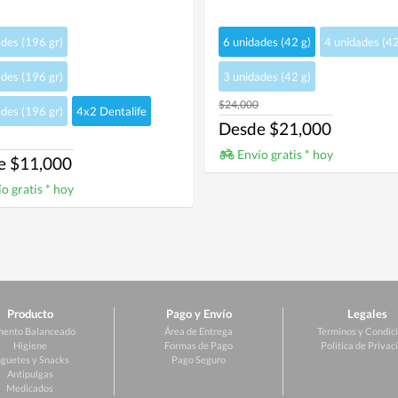
des (196 gr)
6 unidades (42 g)
4 unidades (42
des (196 gr)
3 unidades (42 g)
$24,000
des (196 gr)
4x2 Dentalife
Desde $21,000
Envío gratis * hoy
e $11,000
o gratis * hoy
Producto
Pago y Envío
Legales
mento Balanceado
Área de Entrega
Terminos y Condic
Higiene
Formas de Pago
Politica de Privac
guetes y Snacks
Pago Seguro
Antipulgas
Medicados