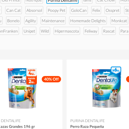
Purina Dentalife
r
Can Cat
Absorsol
Poopy Pet
GoloCan
Felix
Osspret
S
u
Bonelo
Agility
Maintenance
Homemade Delights
Monkcat
onFranken
Unipet
Wild
Hipermascota
Feliway
Rascat
Para
40% Off
 DENTALIFE
PURINA DENTALIFE
Razas Grandes 196 gr
Perro Raza Pequeña