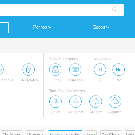
Perros
Gatos
Tipo de alimento
Medicado
y snacks
Medicados
Seco
Humedo
Si
No
Tamaño (sólo perros)
Chico
Mediano
Grande
Gigante
Old Prince
Nutrique
Iams
Cat Chow
Mon