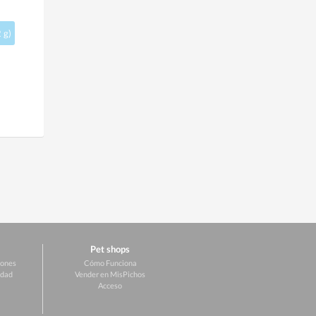
 g)
Pet shops
iones
Cómo Funciona
idad
Vender en MisPichos
Acceso