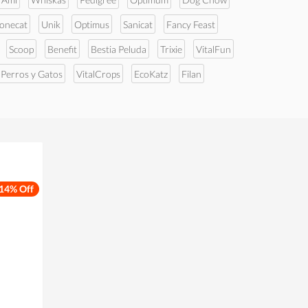
tonecat
Unik
Optimus
Sanicat
Fancy Feast
Scoop
Benefit
Bestia Peluda
Trixie
VitalFun
 Perros y Gatos
VitalCrops
EcoKatz
Filan
14% Off