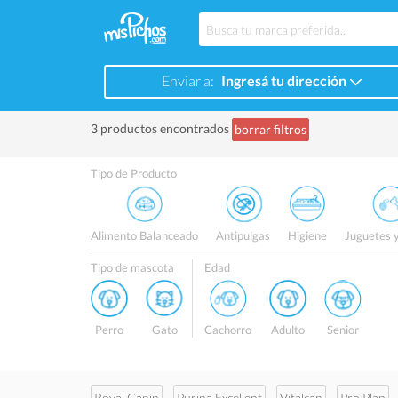
Enviar a:
Ingresá tu dirección
3 productos encontrados
borrar filtros
Tipo de Producto
Alimento Balanceado
Antipulgas
Higiene
Juguetes 
Tipo de mascota
Edad
Perro
Gato
Cachorro
Adulto
Senior
Royal Canin
Purina Excellent
Vitalcan
Pro Plan