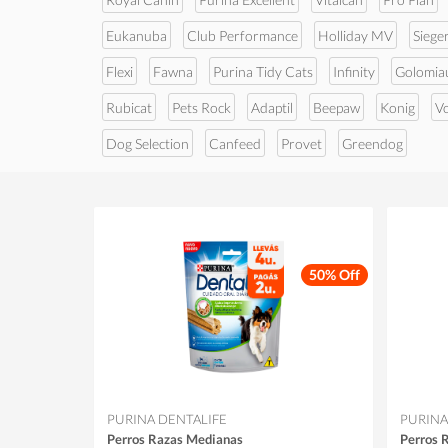
Eukanuba
Club Performance
Holliday MV
Siege
Flexi
Fawna
Purina Tidy Cats
Infinity
Golomia
Rubicat
Pets Rock
Adaptil
Beepaw
Konig
V
Dog Selection
Canfeed
Provet
Greendog
50% Off
PURINA DENTALIFE
PURINA
Perros Razas Medianas
Perros 