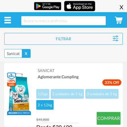
X
FILTRAR
Sanicat
X
SANICAT
Aglomerante Cumpling
33% Off
12kgs
2 unidades de 5 kg
3 unidades de 5 kg
2 x 12kg
COMPRAR
$45,800