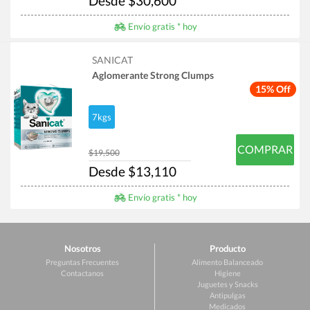
Desde $30,600
Envío gratis * hoy
SANICAT
Aglomerante Strong Clumps
15% Off
7kgs
COMPRAR
$19,500
Desde $13,110
Envío gratis * hoy
Nosotros
Producto
Preguntas Frecuentes
Alimento Balanceado
Contactanos
Higiene
Juguetes y Snacks
Antipulgas
Medicados