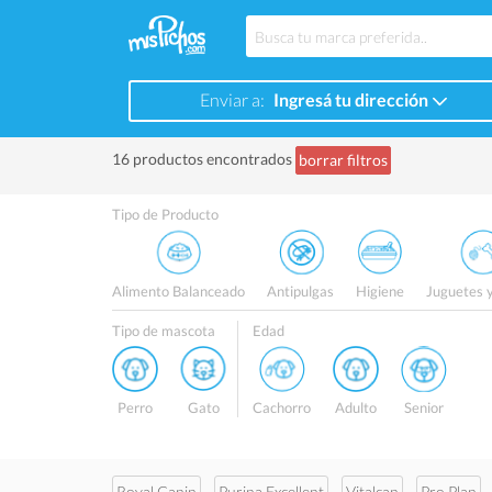
Enviar a:
Ingresá tu dirección
16 productos encontrados
borrar filtros
Tipo de Producto
Alimento Balanceado
Antipulgas
Higiene
Juguetes 
Tipo de mascota
Edad
Perro
Gato
Cachorro
Adulto
Senior
Royal Canin
Purina Excellent
Vitalcan
Pro Plan