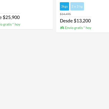
3kgs
2 x 3 kg
$14,495
e $25,900
Desde $13,200
o gratis * hoy
Envío gratis * hoy