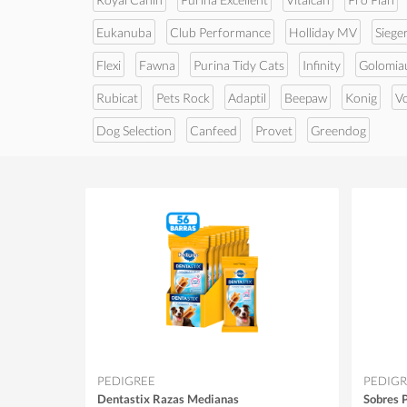
Eukanuba
Club Performance
Holliday MV
Siege
Flexi
Fawna
Purina Tidy Cats
Infinity
Golomia
Rubicat
Pets Rock
Adaptil
Beepaw
Konig
V
Dog Selection
Canfeed
Provet
Greendog
PEDIGREE
PEDIGR
Dentastix Razas Medianas
Sobres P