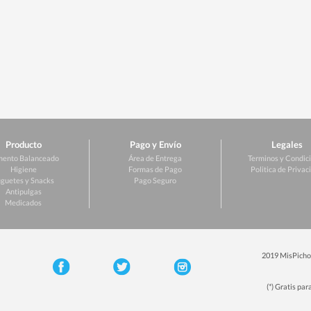
Producto
Pago y Envío
Legales
mento Balanceado
Área de Entrega
Terminos y Condic
Higiene
Formas de Pago
Politica de Privac
guetes y Snacks
Pago Seguro
Antipulgas
Medicados
2019 MisPichos
(*) Gratis pa