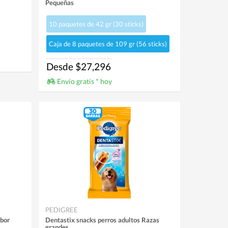
Pequeñas
10 paquetes de 42 gr (30 sticks)
Caja de 8 paquetes de 109 gr (56 sticks)
Desde $27,296
Envío gratis * hoy
PEDIGREE
abor
Dentastix snacks perros adultos Razas
grandes