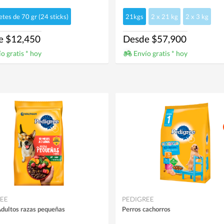
tes de 70 gr (24 sticks)
21kgs
2 x 21 kg
2 x 3 kg
e $12,450
Desde $57,900
o gratis * hoy
Envío gratis * hoy
EE
PEDIGREE
Adultos razas pequeñas
Perros cachorros