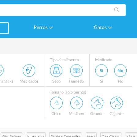
Perros
Gatos
Tipo de alimento
Medicado
y snacks
Medicados
Seco
Humedo
Si
No
Tamaño (sólo perros)
Chico
Mediano
Grande
Gigante
Old Prince
Nutrique
Purina Dentalife
Iams
Cat Chow
Mon 