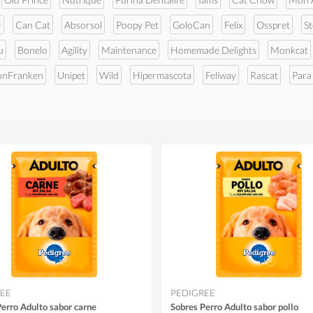
r
Can Cat
Absorsol
Poopy Pet
GoloCan
Felix
Osspret
S
u
Bonelo
Agility
Maintenance
Homemade Delights
Monkcat
onFranken
Unipet
Wild
Hipermascota
Feliway
Rascat
Para
EE
PEDIGREE
erro Adulto sabor carne
Sobres Perro Adulto sabor pollo