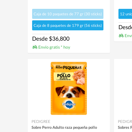
Caja de 10 paquetes de 77 gr (30 sticks)
12 uni
Caja de 8 paquetes de 179 gr (56 sticks)
Desd
Enví
Desde $36,800
Envío gratis * hoy
PEDIGREE
PEDIGR
Sobre Perro Adulto raza pequeña pollo
Sobres 