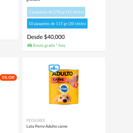
3 paquetes de 270 gr (21 sticks)
10 paquetes de 115 gr (30 sticks)
Desde $40,000
Envío gratis * hoy
5% Off
PEDIGREE
Lata Perro Adulto carne