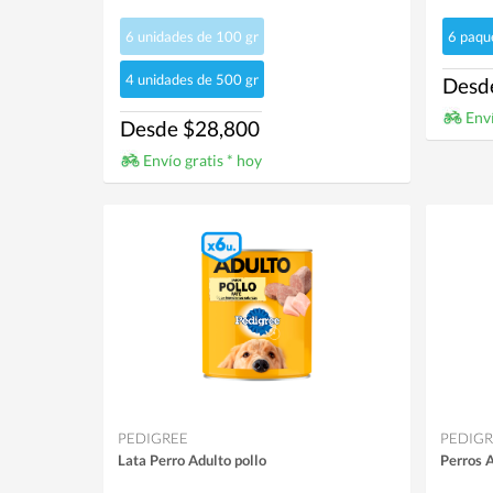
6 unidades de 100 gr
6 paque
4 unidades de 500 gr
Desd
Enví
Desde $28,800
Envío gratis * hoy
PEDIGREE
PEDIGR
Lata Perro Adulto pollo
Perros 