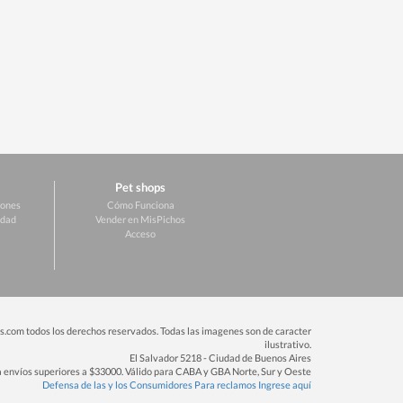
Pet shops
iones
Cómo Funciona
idad
Vender en MisPichos
Acceso
.com todos los derechos reservados. Todas las imagenes son de caracter
ilustrativo.
El Salvador 5218 - Ciudad de Buenos Aires
ra envíos superiores a $33000. Válido para CABA y GBA Norte, Sur y Oeste
Defensa de las y los Consumidores Para reclamos Ingrese aquí