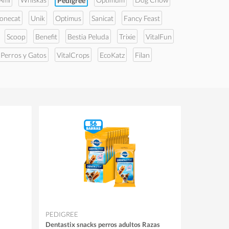
Pedigree
tonecat
Unik
Optimus
Sanicat
Fancy Feast
Scoop
Benefit
Bestia Peluda
Trixie
VitalFun
 Perros y Gatos
VitalCrops
EcoKatz
Filan
PEDIGREE
Dentastix snacks perros adultos Razas