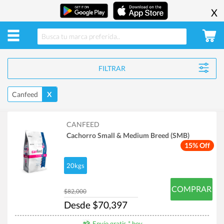
X
FILTRAR
Canfeed
X
CANFEED
Cachorro Small & Medium Breed (SMB)
15% Off
20kgs
COMPRAR
$82,000
Desde $70,397
Envío gratis * hoy