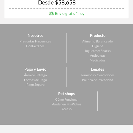
Desde $58,658
Envío gratis * hoy
Nosotros
Producto
Preguntas Frecuentes
Alimento Balanceado
Contactanos
Higiene
Juguetes y Snacks
Antipulgas
Medicados
Pago y Envío
Legales
Área de Entrega
Terminos y Condiciones
Formas de Pago
Politica de Privacidad
Pago Seguro
Pet shops
Cómo Funciona
Vender en MisPichos
Acceso