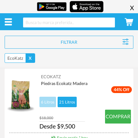
X
FILTRAR
EcoKatz
X
ECOKATZ
Piedras Ecokatz Madera
44% Off
6 Litros
21 Litros
COMPRAR
$18,000
Desde $9,500
Envío gratis * hoy