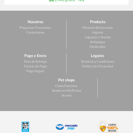
Nosotros
Producto
Preguntas Frecuentes
Alimento Balanceado
Contactanos
Higiene
Juguetes y Snacks
Antipulgas
Medicados
Pago y Envío
Legales
Área de Entrega
Terminos y Condiciones
Formas de Pago
Politica de Privacidad
Pago Seguro
Pet shops
Cómo Funciona
Vender en MisPichos
Acceso