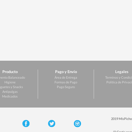
Producto
Pago y Envío
Legales
mento Balanceado
Área de Entrega
Terminos y Condic
Higiene
Formas de Pago
Politica de Privac
guetes y Snacks
Pago Seguro
Antipulgas
Medicados
2019 MisPichos
(*) Gratis pa