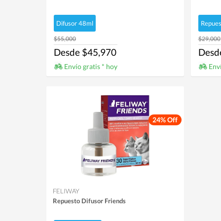
Difusor 48ml
Repues
$55,000
$29,000
Desde $45,970
Desd
Envío gratis * hoy
Enví
24% Off
FELIWAY
Repuesto Difusor Friends