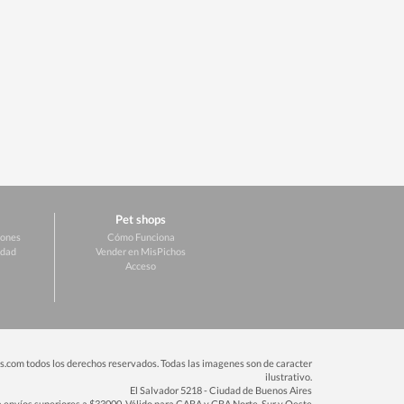
Pet shops
iones
Cómo Funciona
idad
Vender en MisPichos
Acceso
.com todos los derechos reservados. Todas las imagenes son de caracter
ilustrativo.
El Salvador 5218 - Ciudad de Buenos Aires
ra envíos superiores a $33000. Válido para CABA y GBA Norte, Sur y Oeste