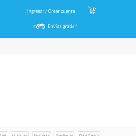
Ingresar / Crear cuenta
Envíos gratis *
Ami
Whiskas
Pedigree
Optimum
Dog Chow