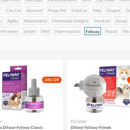
r
Can Cat
Absorsol
Poopy Pet
GoloCan
Felix
Osspret
S
o
Agility
Maintenance
Homemade Delights
Monkcat
Scoop
onFranken
Unipet
Wild
Hipermascota
Rascat
Par
Feliway
24% Off
Y
FELIWAY
o Difusor Feliway Classic
Difusor Feliway Friends