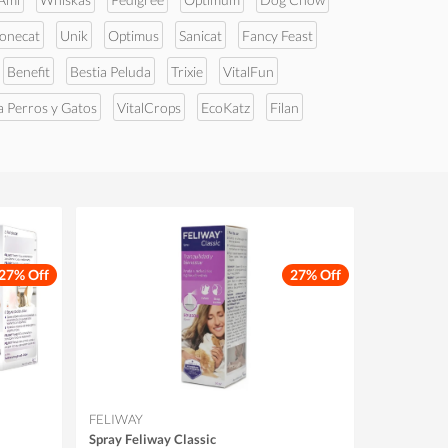
tonecat
Unik
Optimus
Sanicat
Fancy Feast
Benefit
Bestia Peluda
Trixie
VitalFun
a Perros y Gatos
VitalCrops
EcoKatz
Filan
27% Off
27% Off
FELIWAY
Spray Feliway Classic