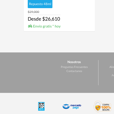
Repuesto 48ml
$29,000
Desde $26,610
Envío gratis * hoy
Nosotros
Preguntas Frecuentes
Ali
Contactanos
Ju