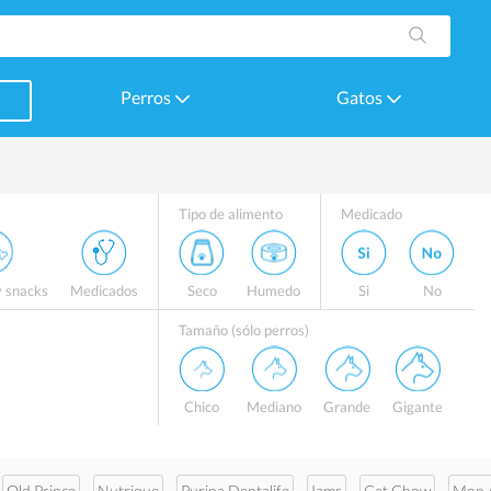
Perros
Gatos
Tipo de alimento
Medicado
y snacks
Medicados
Seco
Humedo
Si
No
Tamaño (sólo perros)
Chico
Mediano
Grande
Gigante
Old Prince
Nutrique
Purina Dentalife
Iams
Cat Chow
Mon 