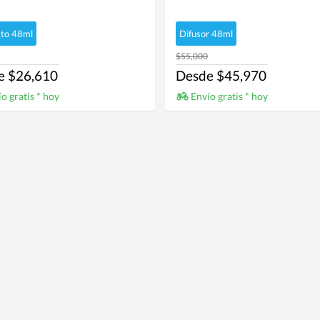
to 48ml
Difusor 48ml
$55,000
e $26,610
Desde $45,970
o gratis * hoy
Envío gratis * hoy