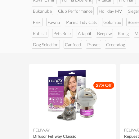
Eukanuba
Club Performance
Holliday MV
Siege
Flexi
Fawna
Purina Tidy Cats
Golomiau
Bonel
Rubicat
Pets Rock
Adaptil
Beepaw
Konig
V
Dog Selection
Canfeed
Provet
Greendog
27% Off
FELIWAY
FELIWA
Difusor Feliway Classic
Repuest