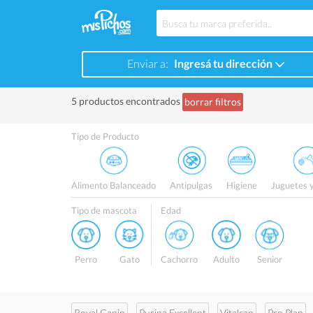
Enviar a:
Ingresá tu dirección
5 productos encontrados
borrar filtros
Tipo de Producto
Alimento Balanceado
Antipulgas
Higiene
Juguetes 
Tipo de mascota
Edad
Perro
Gato
Cachorro
Adulto
Senior
Royal Canin
Purina Excellent
Vitalcan
Pro Plan