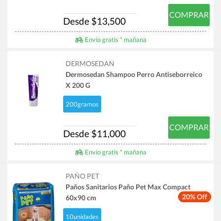
COMPRAR
Desde $13,500
Envío gratis * mañana
DERMOSEDAN
Dermosedan Shampoo Perro Antiseborreico
X 200 G
200gramos
COMPRAR
Desde $11,000
Envío gratis * mañana
PAÑO PET
Paños Sanitarios Paño Pet Max Compact
20% Off
60x90 cm
10unidades