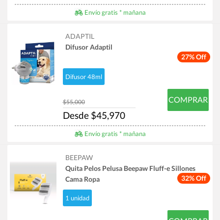
Envío gratis * mañana
ADAPTIL
Difusor Adaptil
27% Off
Difusor 48ml
COMPRAR
$55,000
Desde $45,970
Envío gratis * mañana
BEEPAW
Quita Pelos Pelusa Beepaw Fluff-e Sillones
32% Off
Cama Ropa
1 unidad