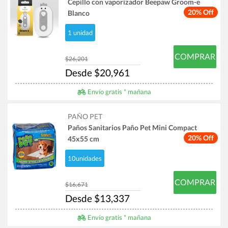
Cepillo con vaporizador Beepaw Groom-e
20% Off
Blanco
1 unidad
COMPRAR
$26,201
Desde $20,961
Envío gratis * mañana
PAÑO PET
Paños Sanitarios Paño Pet Mini Compact
20% Off
45x55 cm
10unidades
COMPRAR
$16,671
Desde $13,337
Envío gratis * mañana