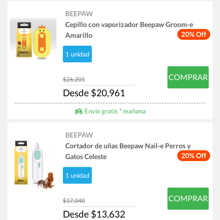
BEEPAW
Cepillo con vaporizador Beepaw Groom-e
20% Off
Amarillo
1 unidad
COMPRAR
$26,201
Desde $20,961
Envío gratis * mañana
BEEPAW
Cortador de uñas Beepaw Nail-e Perros y
20% Off
Gatos Celeste
1 unidad
COMPRAR
$17,040
Desde $13,632