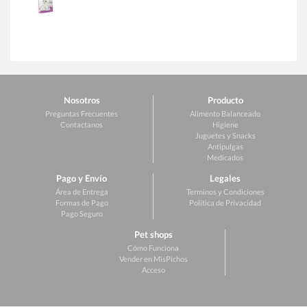
Nosotros
Producto
Preguntas Frecuentes
Alimento Balanceado
Contactanos
Higiene
Juguetes y Snacks
Antipulgas
Medicados
Pago y Envío
Legales
Área de Entrega
Terminos y Condiciones
Formas de Pago
Politica de Privacidad
Pago Seguro
Pet shops
Cómo Funciona
Vender en MisPichos
Acceso