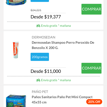
COMPRAR
$24,221
Desde $19,377
Envío gratis * mañana
DERMOSEDAN
Dermosedan Shampoo Perro Peroxido De
Benzoilo X 200 G.
200gramos
COMPRAR
Desde $11,000
Envío gratis * mañana
PAÑO PET
Paños Sanitarios Paño Pet Mini Compact
20% Off
45x55 cm