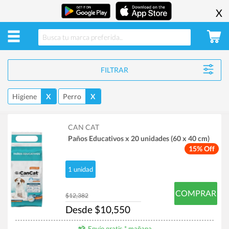
X
FILTRAR
Higiene
X
Perro
X
CAN CAT
Paños Educativos x 20 unidades (60 x 40 cm)
15% Off
1 unidad
COMPRAR
$12,382
Desde $10,550
Envío gratis * mañana