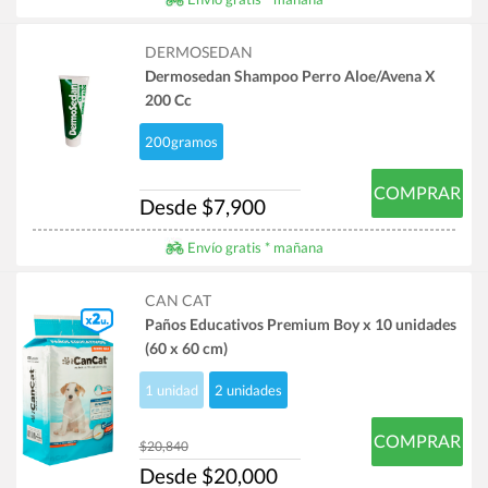
DERMOSEDAN
Dermosedan Shampoo Perro Aloe/Avena X
200 Cc
200gramos
COMPRAR
Desde $7,900
Envío gratis * mañana
CAN CAT
Paños Educativos Premium Boy x 10 unidades
(60 x 60 cm)
1 unidad
2 unidades
COMPRAR
$20,840
Desde $20,000