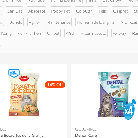
r
Can Cat
Absorsol
Poopy Pet
GoloCan
Felix
Osspret
S
Bonelo
Agility
Maintenance
Homemade Delights
Monkcat
au
Konig
VonFranken
Unipet
Wild
Hipermascota
Feliway
Ra
g
14% Off
IAU
GOLOMIAU
u Bocaditos de la Granja
Dental Care