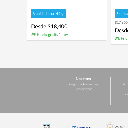
8 unidades de 45 gr
8 unid
$17,600
Desde $18,400
Desd
Envío gratis * hoy
Enví
Nosotros
Preguntas Frecuentes
Ali
Contactanos
Ju