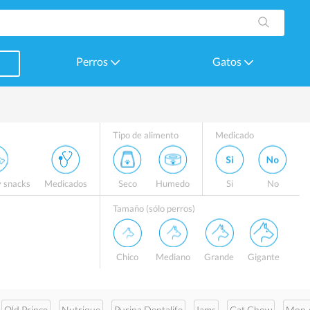
Perros
Gatos
Tipo de alimento
Medicado
y snacks
Medicados
Seco
Humedo
Si
No
Tamaño (sólo perros)
Chico
Mediano
Grande
Gigante
Old Prince
Nutrique
Purina Dentalife
Iams
Cat Chow
Mon 