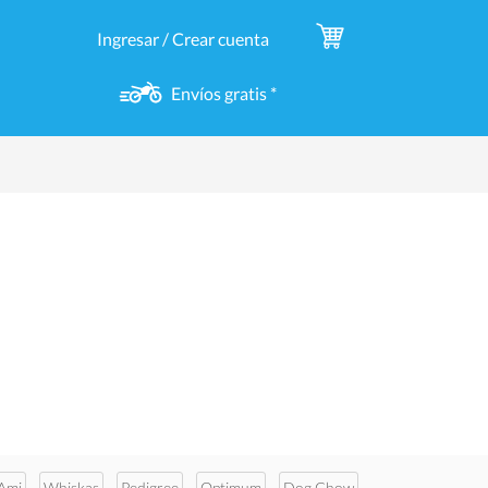
Ingresar / Crear cuenta
Envíos gratis *
Ami
Whiskas
Pedigree
Optimum
Dog Chow