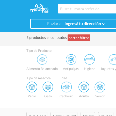
Enviar a:
Ingresá tu dirección
3 productos encontrados
borrar filtros
Tipo de Producto
Alimento Balanceado
Antipulgas
Higiene
Juguetes 
Tipo de mascota
Edad
Perro
Gato
Cachorro
Adulto
Senior
Royal Canin
Purina Excellent
Vitalcan
Pro Plan