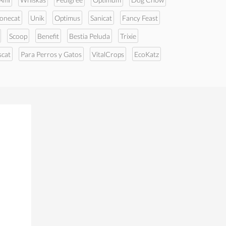
tonecat
Unik
Optimus
Sanicat
Fancy Feast
Scoop
Benefit
Bestia Peluda
Trixie
scat
Para Perros y Gatos
VitalCrops
EcoKatz