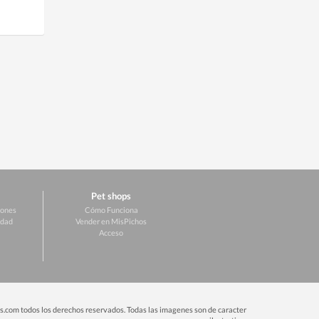
Pet shops
iones
Cómo Funciona
idad
Vender en MisPichos
Acceso
.com todos los derechos reservados. Todas las imagenes son de caracter