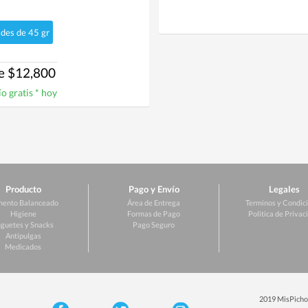
ades de 45 gr
e $12,800
o gratis * hoy
Producto
Pago y Envío
Legales
mento Balanceado
Área de Entrega
Terminos y Condic
Higiene
Formas de Pago
Politica de Privac
guetes y Snacks
Pago Seguro
Antipulgas
Medicados
2019 MisPichos