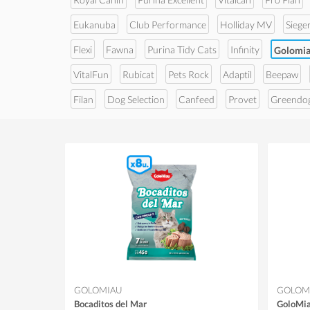
Eukanuba
Club Performance
Holliday MV
Siege
Flexi
Fawna
Purina Tidy Cats
Infinity
Golomi
VitalFun
Rubicat
Pets Rock
Adaptil
Beepaw
Filan
Dog Selection
Canfeed
Provet
Greendo
GOLOMIAU
GOLOM
Bocaditos del Mar
GoloMia