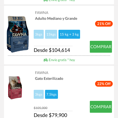
FAWNA
Adulto Mediano y Grande
21% Off
3kgs
15kgs
15 kg + 3 kg
COMPRAR
Desde $104,614
Envío gratis * hoy
FAWNA
Gato Esterilizado
22% Off
3kgs
7.5kgs
COMPRAR
$105,000
Desde $79,900