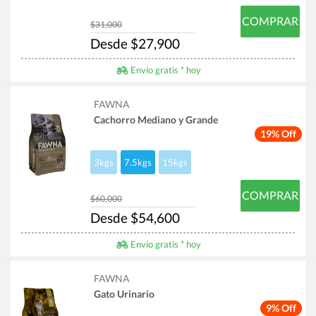
COMPRAR
$31,000
Desde $27,900
Envío gratis * hoy
FAWNA
Cachorro Mediano y Grande
19% Off
3kgs
7.5kgs
15kgs
COMPRAR
$60,000
Desde $54,600
Envío gratis * hoy
FAWNA
Gato Urinario
9% Off