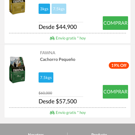
3kgs
7.5kgs
COMPRAR
Desde $44,900
Envío gratis * hoy
FAWNA
Cachorro Pequeño
19% Off
7.5kgs
COMPRAR
$60,000
Desde $57,500
Envío gratis * hoy
Nosotros
Producto