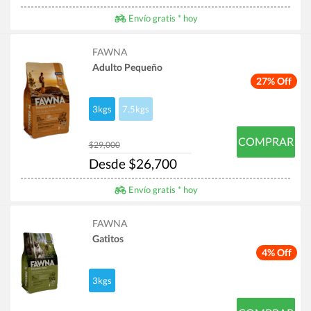
Envío gratis * hoy
FAWNA
Adulto Pequeño
27% Off
3kgs
7.5kgs
COMPRAR
$29,000
Desde $26,700
Envío gratis * hoy
FAWNA
Gatitos
4% Off
3kgs