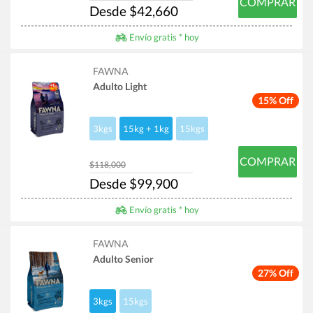
COMPRAR
Desde $42,660
Envío gratis * hoy
FAWNA
Adulto Light
15% Off
3kgs
15kg + 1kg
15kgs
COMPRAR
$118,000
Desde $99,900
Envío gratis * hoy
FAWNA
Adulto Senior
27% Off
3kgs
15kgs