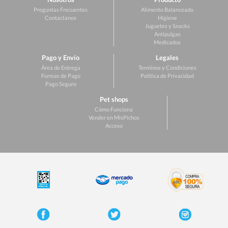
Preguntas Frecuentes
Alimento Balanceado
Contactanos
Higiene
Juguetes y Snacks
Antipulgas
Medicados
Pago y Envío
Legales
Área de Entrega
Terminos y Condiciones
Formas de Pago
Politica de Privacidad
Pago Seguro
Pet shops
Cómo Funciona
Vender en MisPichos
Acceso