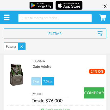
X
FILTRAR
Fawna
X
FAWNA
Gato Adulto
24% Off
3kgs
7.5kgs
COMPRAR
$95,000
Desde $76,000
Envío gratis * hoy