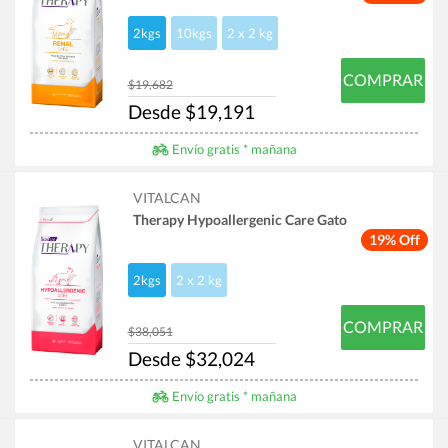
2kgs
10kgs
2 x 2 kg
COMPRAR
$19,682
Desde $19,191
Envío gratis * mañana
VITALCAN
Therapy Hypoallergenic Care Gato
19% Off
2kgs
2 x 2 kg
COMPRAR
$38,051
Desde $32,024
Envío gratis * mañana
VITALCAN