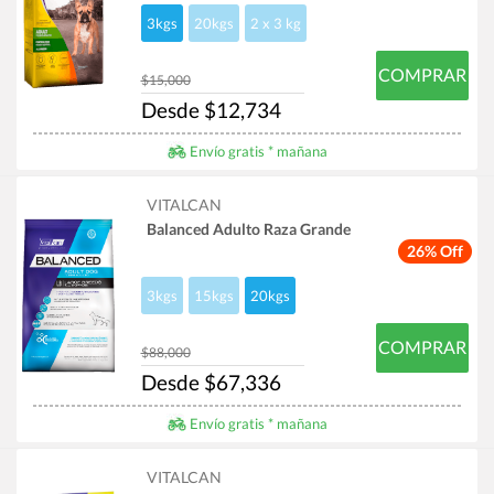
3kgs
20kgs
2 x 3 kg
COMPRAR
$15,000
Desde $12,734
Envío gratis * mañana
VITALCAN
Balanced Adulto Raza Grande
26% Off
3kgs
15kgs
20kgs
COMPRAR
$88,000
Desde $67,336
Envío gratis * mañana
VITALCAN