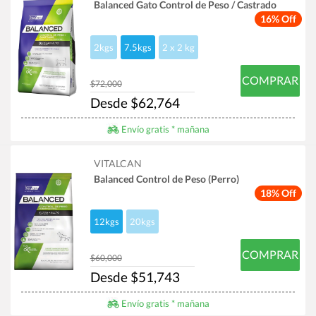
Balanced Gato Control de Peso / Castrado
16% Off
2kgs
7.5kgs
2 x 2 kg
COMPRAR
$72,000
Desde $62,764
Envío gratis * mañana
VITALCAN
Balanced Control de Peso (Perro)
18% Off
12kgs
20kgs
COMPRAR
$60,000
Desde $51,743
Envío gratis * mañana