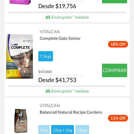
Desde $19,756
Envío gratis * mañana
VITALCAN
Complete Gato Senior
18% Off
7.5kgs
COMPRAR
$47,000
Desde $41,753
Envío gratis * mañana
VITALCAN
Balanced Natural Recipe Cordero
11% Off
3kgs
15kg + 2kg
15kgs