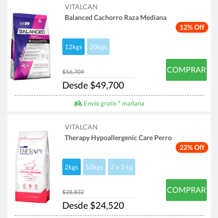
VITALCAN
Balanced Cachorro Raza Mediana
12% Off
12kgs
20kgs
COMPRAR
$56,709
Desde $49,700
Envío gratis * mañana
VITALCAN
Therapy Hypoallergenic Care Perro
22% Off
2kgs
10kgs
2 x 2 kg
COMPRAR
$28,832
Desde $24,520