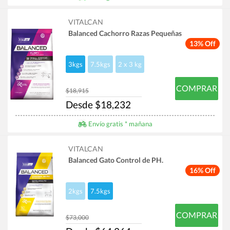
VITALCAN
Balanced Cachorro Razas Pequeñas
13% Off
3kgs
7.5kgs
2 x 3 kg
COMPRAR
$18,915
Desde $18,232
Envío gratis * mañana
VITALCAN
Balanced Gato Control de PH.
16% Off
2kgs
7.5kgs
COMPRAR
$73,000