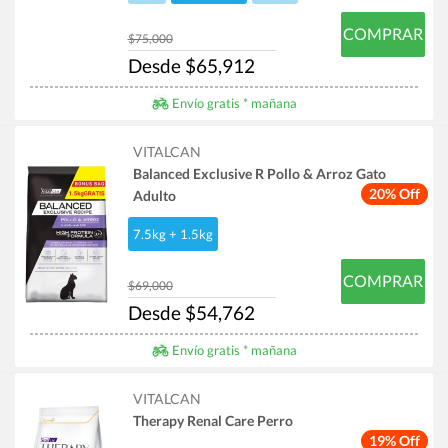
COMPRAR
$75,000
Desde $65,912
Envío gratis * mañana
VITALCAN
Balanced Exclusive R Pollo & Arroz Gato
20% Off
Adulto
7.5kg + 1.5kg
COMPRAR
$69,000
Desde $54,762
Envío gratis * mañana
VITALCAN
Therapy Renal Care Perro
19% Off