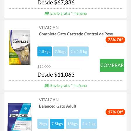
Desde $67,336
Envío gratis * mañana
VITALCAN
Complete Gato Castrado Control de Peso
23% Off
1.5kgs
7.5kgs
2 x 1.5 kg
COMPRAR
$12,000
Desde $11,063
Envío gratis * mañana
VITALCAN
Balanced Gato Adult
17% Off
2kgs
7.5kgs
15kgs
2 x 2 kg