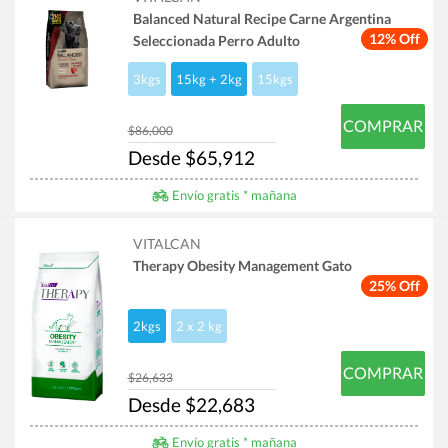
Balanced Natural Recipe Carne Argentina
12% Off
Seleccionada Perro Adulto
3kgs
15kg + 2kg
15kgs
COMPRAR
$86,000
Desde $65,912
Envío gratis * mañana
VITALCAN
Therapy Obesity Management Gato
25% Off
2kgs
2 x 2 kg
COMPRAR
$26,633
Desde $22,683
Envío gratis * mañana