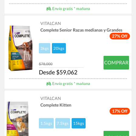
Envío gratis * mañana
VITALCAN
Complete Senior Razas medianas y Grandes
27% Off
3kgs
20kgs
COMPRAR
$78,000
Desde $59,062
Envío gratis * mañana
VITALCAN
Complete Kitten
17% Off
1.5kgs
7.5kgs
15kgs