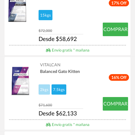
17% Off
15kgs
COMPRAR
$72,000
Desde $58,692
Envío gratis * mañana
VITALCAN
Balanced Gato Kitten
16% Off
2kgs
7.5kgs
COMPRAR
$71,600
Desde $62,133
Envío gratis * mañana