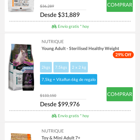
COMPRAR
$36,289
Desde $31,889
Envío gratis * hoy
NUTRIQUE
Young Adult - Sterilised Healthy Weight
29% Off
2kgs
7.5kgs
2 x 2 kg
7,5kg + Vitalfun 6kg de regalo
COMPRAR
$133,150
Desde $99,976
Envío gratis * hoy
NUTRIQUE
Toy & Mini Adult 7+