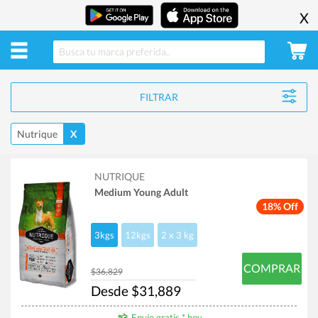
X
FILTRAR
Nutrique
X
NUTRIQUE
Medium Young Adult
18% Off
3kgs
12kgs
2 x 3 kg
COMPRAR
$36,829
Desde $31,889
Envío gratis * hoy