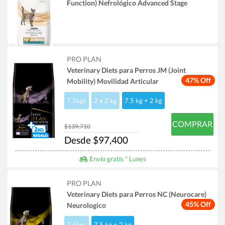
Function) Nefrológico Advanced Stage
PRO PLAN
Veterinary Diets para Perros JM (Joint
47% Off
Mobility) Movilidad Articular
7.5kgs
2 x 2 kg
7.5 kg + 2 kg
COMPRAR
$139,710
Desde $97,400
Envío gratis * Lunes
PRO PLAN
Veterinary Diets para Perros NC (Neurocare)
45% Off
Neurologico
7.5kgs
7.5 kg + 2 kg