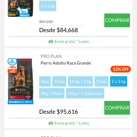
2 x 1 kg
COMPRAR
$87,220
Desde $84,668
Envío gratis * Lunes
PRO PLAN
Perro Adulto Raza Grande
13% Off
3kgs
12kgs
15 kg + 3 kg
15kgs
2 x 3 kg
3Kg + Pouch
15kg + 4 Sobrecitos
COMPRAR
Desde $95,616
Envío gratis * Lunes