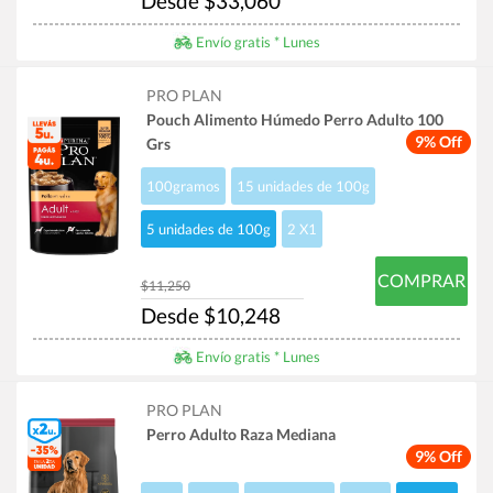
Desde $33,060
Envío gratis * Lunes
PRO PLAN
Pouch Alimento Húmedo Perro Adulto 100
9% Off
Grs
100gramos
15 unidades de 100g
5 unidades de 100g
2 X1
COMPRAR
$11,250
Desde $10,248
Envío gratis * Lunes
PRO PLAN
Perro Adulto Raza Mediana
9% Off