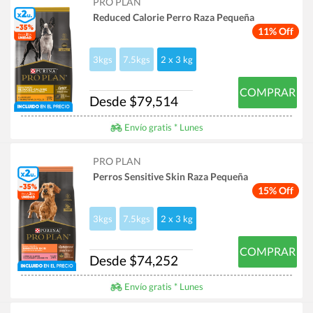
PRO PLAN
Reduced Calorie Perro Raza Pequeña
11% Off
3kgs
7.5kgs
2 x 3 kg
COMPRAR
Desde $79,514
Envío gratis * Lunes
PRO PLAN
Perros Sensitive Skin Raza Pequeña
15% Off
3kgs
7.5kgs
2 x 3 kg
COMPRAR
Desde $74,252
Envío gratis * Lunes