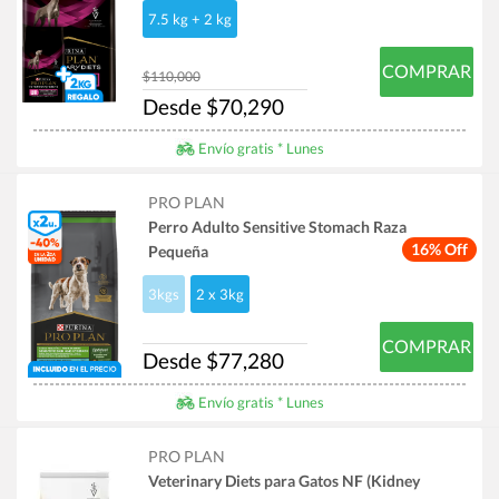
7.5 kg + 2 kg
COMPRAR
$110,000
Desde $70,290
Envío gratis * Lunes
PRO PLAN
Perro Adulto Sensitive Stomach Raza
16% Off
Pequeña
3kgs
2 x 3kg
COMPRAR
Desde $77,280
Envío gratis * Lunes
PRO PLAN
Veterinary Diets para Gatos NF (Kidney