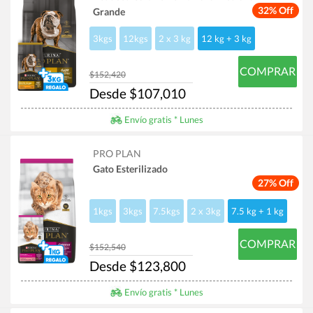
32% Off
Grande
3kgs
12kgs
2 x 3 kg
12 kg + 3 kg
COMPRAR
$152,420
Desde $107,010
Envío gratis * Lunes
PRO PLAN
Gato Esterilizado
27% Off
1kgs
3kgs
7.5kgs
2 x 3kg
7.5 kg + 1 kg
COMPRAR
$152,540
Desde $123,800
Envío gratis * Lunes