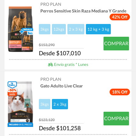
PRO PLAN
Perros Sensitive Skin Raza Mediana Y Grande
42% Off
3kgs
12kgs
2 x 3 kg
12 kg + 3 kg
COMPRAR
$153,290
Desde $107,010
Envío gratis * Lunes
PRO PLAN
Gato Adulto Live Clear
18% Off
3kgs
2 x 3kg
COMPRAR
$123,120
Desde $101,258