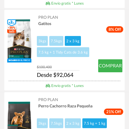
Envío gratis * Lunes
PRO PLAN
Gatitos
8% Off
3kgs
7.5kgs
2 x 3 kg
7.5 kg + 1 Tidy Cats de 3.6 kg
COMPRAR
$100,400
Desde $92,064
Envío gratis * Lunes
PRO PLAN
Perro Cachorro Raza Pequeña
21% Off
3kgs
7.5kgs
2 x 3 kg
7.5 kg + 1 kg