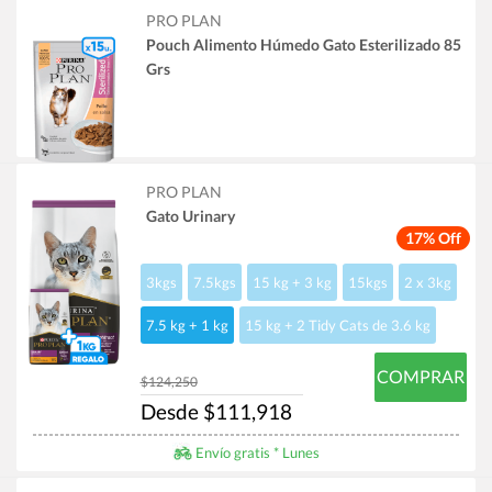
PRO PLAN
Pouch Alimento Húmedo Gato Esterilizado 85
Grs
PRO PLAN
Gato Urinary
17% Off
3kgs
7.5kgs
15 kg + 3 kg
15kgs
2 x 3kg
7.5 kg + 1 kg
15 kg + 2 Tidy Cats de 3.6 kg
COMPRAR
$124,250
Desde $111,918
Envío gratis * Lunes