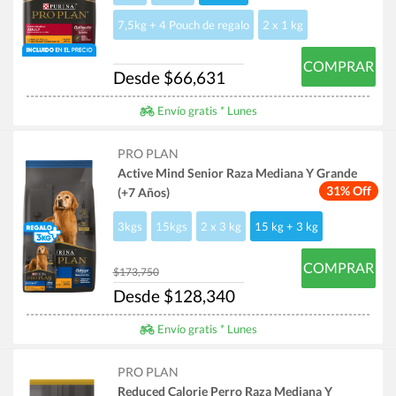
7,5kg + 4 Pouch de regalo
2 x 1 kg
COMPRAR
Desde $66,631
Envío gratis * Lunes
PRO PLAN
Active Mind Senior Raza Mediana Y Grande
31% Off
(+7 Años)
3kgs
15kgs
2 x 3 kg
15 kg + 3 kg
COMPRAR
$173,750
Desde $128,340
Envío gratis * Lunes
PRO PLAN
Reduced Calorie Perro Raza Mediana Y