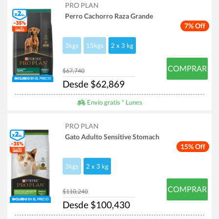
PRO PLAN
Perro Cachorro Raza Grande
7% Off
3kgs
15kgs
2 x 3 kg
COMPRAR
$67,740
Desde $62,869
Envío gratis * Lunes
PRO PLAN
Gato Adulto Sensitive Stomach
15% Off
3kgs
2 x 3 kg
COMPRAR
$110,240
Desde $100,430