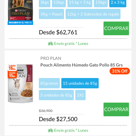
3kgs
12kgs
15 kg + 3 kg
15kgs
2 x 3 kg
3Kg + Pouch
12kg + 2 Sobrecitos de regalo
COMPRAR
Desde $62,761
Envío gratis * Lunes
PRO PLAN
Pouch Alimento Húmedo Gato Pollo 85 Grs
31% Off
85gramos
15 unidades de 85g
5 unidades de 85g
2X1
COMPRAR
$36,900
Desde $27,500
Envío gratis * Lunes