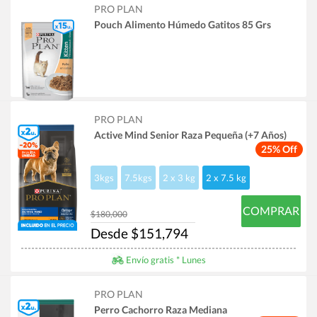
PRO PLAN
Pouch Alimento Húmedo Gatitos 85 Grs
PRO PLAN
Active Mind Senior Raza Pequeña (+7 Años)
25% Off
3kgs
7.5kgs
2 x 3 kg
2 x 7.5 kg
COMPRAR
$180,000
Desde $151,794
Envío gratis * Lunes
PRO PLAN
Perro Cachorro Raza Mediana