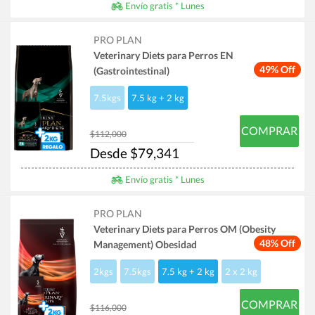
Envío gratis * Lunes
PRO PLAN
Veterinary Diets para Perros EN
49% Off
(Gastrointestinal)
7.5kgs
7.5 kg + 2 kg
COMPRAR
$112,000
Desde $79,341
Envío gratis * Lunes
PRO PLAN
Veterinary Diets para Perros OM (Obesity
48% Off
Management) Obesidad
2kgs
7.5kgs
7.5 kg + 2 kg
2 x 2 kg
COMPRAR
$116,000