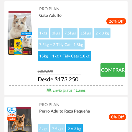
PRO PLAN
Gato Adulto
26% Off
1kgs
3kgs
7.5kgs
15kgs
2 x 3 kg
7,5kg + 2 Tidy Cats 1.8kg
15kg + 1kg + Tidy Cats 1.8kg
COMPRAR
$219,870
Desde $173,250
Envío gratis * Lunes
PRO PLAN
Perro Adulto Raza Pequeña
8% Off
3kgs
7.5kgs
2 x 3 kg