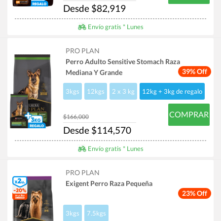
Desde $82,919
Envío gratis * Lunes
PRO PLAN
Perro Adulto Sensitive Stomach Raza
39% Off
Mediana Y Grande
3kgs
12kgs
2 x 3 kg
12kg + 3kg de regalo
COMPRAR
$166,000
Desde $114,570
Envío gratis * Lunes
PRO PLAN
Exigent Perro Raza Pequeña
23% Off
3kgs
7.5kgs