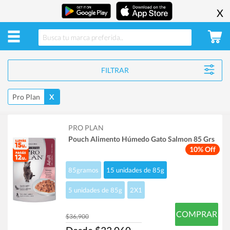
X
FILTRAR
Pro Plan
X
PRO PLAN
Pouch Alimento Húmedo Gato Salmon 85 Grs
10% Off
85gramos
15 unidades de 85g
5 unidades de 85g
2X1
COMPRAR
$36,900