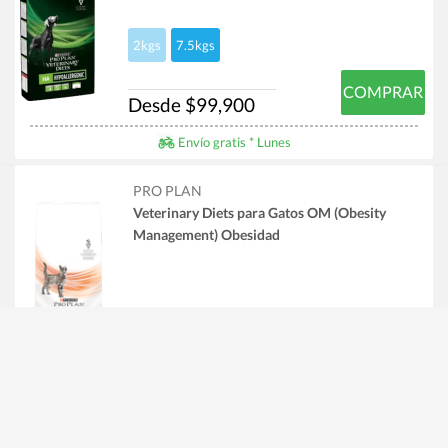
2kgs
7.5kgs
COMPRAR
Desde $99,900
Envío gratis * Lunes
PRO PLAN
Veterinary Diets para Gatos OM (Obesity
Management) Obesidad
Nosotros
Producto
Preguntas Frecuentes
Alimento Balanceado
Contactanos
Higiene
Juguetes y Snacks
Antipulgas