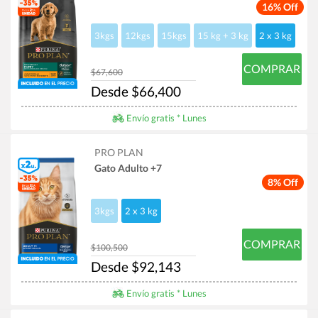
16% Off
3kgs
12kgs
15kgs
15 kg + 3 kg
2 x 3 kg
COMPRAR
$67,600
Desde $66,400
Envío gratis * Lunes
PRO PLAN
Gato Adulto +7
8% Off
3kgs
2 x 3 kg
COMPRAR
$100,500
Desde $92,143
Envío gratis * Lunes