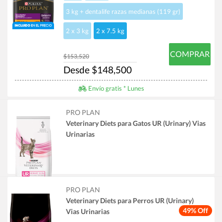
3 kg + dentalife razas medianas (119 gr)
2 x 3 kg
2 x 7.5 kg
COMPRAR
$153,520
Desde $148,500
Envío gratis * Lunes
PRO PLAN
Veterinary Diets para Gatos UR (Urinary) Vias
Urinarias
PRO PLAN
Veterinary Diets para Perros UR (Urinary)
49% Off
Vias Urinarias