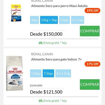
ROYAL CANIN
Alimento Seco para perro Maxi Adulto
19% Off
3kgs
15kg + 3kg
15kgs
2 x 3 kg
COMPRAR
Desde $150,000
Envío gratis * hoy
ROYAL CANIN
Alimento Seco para gato Indoor 7+
17% Off
1.5kgs
7.5kgs
2 x 1.5 kg
COMPRAR
$134,000
Desde $121,500
Envío gratis * hoy