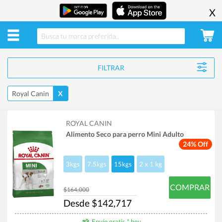
X
FILTRAR
Royal Canin
X
ROYAL CANIN
Alimento Seco para perro Mini Adulto
24% Off
3kgs
7.5kgs
15kgs
2 x 1 kg
COMPRAR
$164,000
Desde $142,717
Envío gratis * hoy