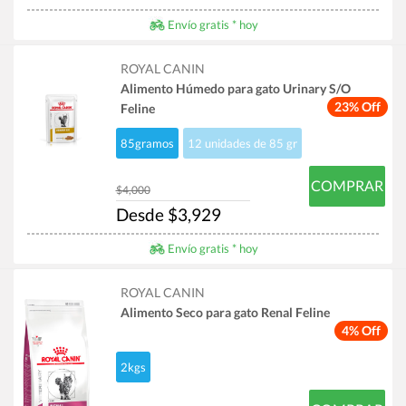
Envío gratis * hoy
ROYAL CANIN
Alimento Húmedo para gato Urinary S/O
23% Off
Feline
85gramos
12 unidades de 85 gr
COMPRAR
$4,000
Desde $3,929
Envío gratis * hoy
ROYAL CANIN
Alimento Seco para gato Renal Feline
4% Off
2kgs