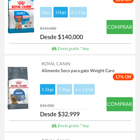
3kgs
15kgs
2 x 3 kg
COMPRAR
$143,000
Desde $140,000
Envío gratis * hoy
ROYAL CANIN
Alimento Seco para gato Weight Care
17% Off
1.5kgs
7.5kgs
2 x 1.5 kg
COMPRAR
$35,000
Desde $32,999
Envío gratis * hoy