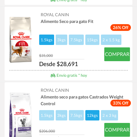
ROYAL CANIN
Alimento Seco para gato Fit
26% Off
1.5kgs
3kgs
7.5kgs
15kgs
2 x 1.5 kg
COMPRAR
$35,000
Desde $28,691
Envío gratis * hoy
ROYAL CANIN
Alimento seco para gatos Castrados Weight
33% Off
Control
1.5kgs
3kgs
7.5kgs
12kgs
2 x 3 kg
COMPRAR
$206,000