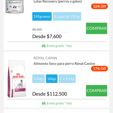
Latas Recovery (perros y gatos)
16% Off
195gramos
3 Latas de 195 gr
COMPRAR
$8,200
Desde $7,600
Envío gratis * hoy
ROYAL CANIN
Alimento Seco para perro Renal Canine
17% Off
1.5kgs
10kgs
2 x 1.5 kg
COMPRAR
Desde $112,500
Envío gratis * hoy