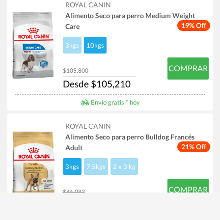
ROYAL CANIN
Alimento Seco para perro Medium Weight
19% Off
Care
3kgs
10kgs
COMPRAR
$105,800
Desde $105,210
Envío gratis * hoy
ROYAL CANIN
Alimento Seco para perro Bulldog Francés
21% Off
Adult
3kgs
7.5kgs
2 x 3 kg
COMPRAR
$46,083
Desde $44,818