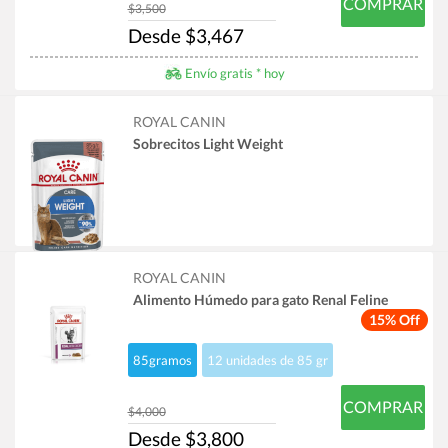
COMPRAR
$3,500
Desde $3,467
Envío gratis * hoy
ROYAL CANIN
Sobrecitos Light Weight
ROYAL CANIN
Alimento Húmedo para gato Renal Feline
15% Off
85gramos
12 unidades de 85 gr
COMPRAR
$4,000
Desde $3,800