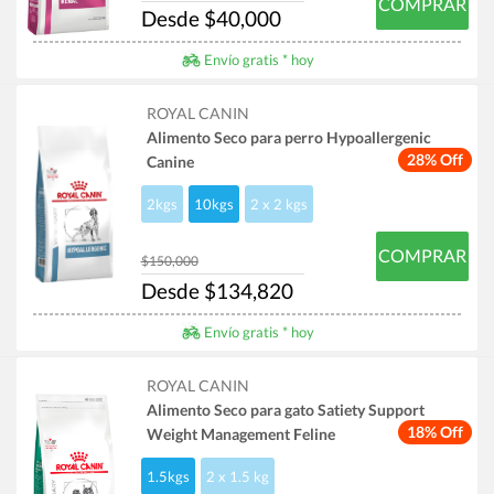
COMPRAR
Desde $40,000
Envío gratis * hoy
ROYAL CANIN
Alimento Seco para perro Hypoallergenic
28% Off
Canine
2kgs
10kgs
2 x 2 kgs
COMPRAR
$150,000
Desde $134,820
Envío gratis * hoy
ROYAL CANIN
Alimento Seco para gato Satiety Support
18% Off
Weight Management Feline
1.5kgs
2 x 1.5 kg