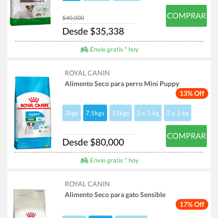
COMPRAR
$40,000
Desde $35,338
Envío gratis * hoy
ROYAL CANIN
Alimento Seco para perro Mini Puppy
13% Off
3kgs
7.5kgs
15kgs
2 x 3 kg
2 x 1 kg
COMPRAR
Desde $80,000
Envío gratis * hoy
ROYAL CANIN
Alimento Seco para gato Sensible
17% Off