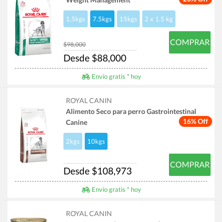
1.5kgs
7.5kgs
15kgs
2 x 1.5 kg
COMPRAR
$98,000
Desde $88,000
Envío gratis * hoy
ROYAL CANIN
Alimento Seco para perro Gastrointestinal
16% Off
Canine
2kgs
10kgs
COMPRAR
Desde $108,973
Envío gratis * hoy
ROYAL CANIN