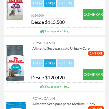
1.5kgs
7.5kgs
2 x 1.5 kg
COMPRAR
$120,000
Desde $115,500
Envío gratis * hoy
ROYAL CANIN
Alimento Seco para gato Urinary Care
14% Off
1.5kgs
7.5kgs
2 x 1.5 kg
COMPRAR
Desde $120,420
Envío gratis * hoy
ROYAL CANIN
Alimento Seco para perro Medium Puppy
10% Off