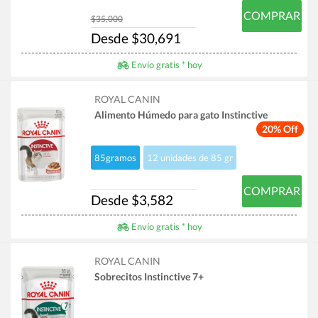
COMPRAR
$35,000
Desde $30,691
Envío gratis * hoy
ROYAL CANIN
Alimento Húmedo para gato Instinctive
20% Off
85gramos
12 unidades de 85 gr
COMPRAR
Desde $3,582
Envío gratis * hoy
ROYAL CANIN
Sobrecitos Instinctive 7+