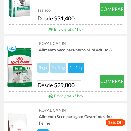
COMPRAR
$33,300
Desde $31,400
Envío gratis * hoy
ROYAL CANIN
Alimento Seco para perro Mini Adulto 8+
3kgs
2 x 3 kg
2 x 1 kg
COMPRAR
Desde $29,800
Envío gratis * hoy
ROYAL CANIN
Alimento Seco para gato Gastrointestinal
18% Off
Feline