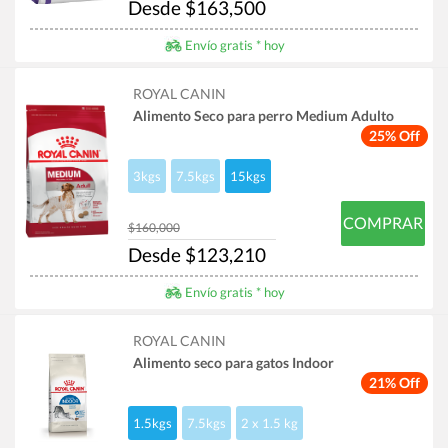
Desde $163,500
Envío gratis * hoy
ROYAL CANIN
Alimento Seco para perro Medium Adulto
25% Off
3kgs
7.5kgs
15kgs
COMPRAR
$160,000
Desde $123,210
Envío gratis * hoy
ROYAL CANIN
Alimento seco para gatos Indoor
21% Off
1.5kgs
7.5kgs
2 x 1.5 kg