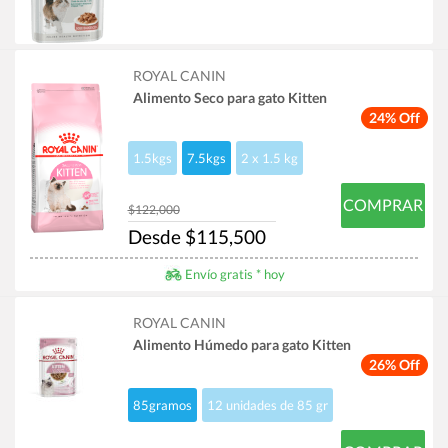
ROYAL CANIN
Alimento Seco para gato Kitten
24% Off
1.5kgs
7.5kgs
2 x 1.5 kg
COMPRAR
$122,000
Desde $115,500
Envío gratis * hoy
ROYAL CANIN
Alimento Húmedo para gato Kitten
26% Off
85gramos
12 unidades de 85 gr