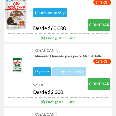
34% Off
12 unidades de 85 gr
COMPRAR
Desde $60,000
Envío gratis * Lunes
ROYAL CANIN
Alimento Húmedo para perro Mini Adulto
18% Off
85gramos
12 unidades de 85 gr
COMPRAR
$2,800
Desde $2,300
Envío gratis * Lunes
ROYAL CANIN