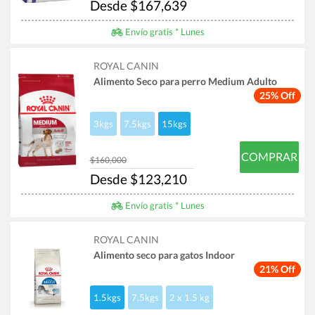
Desde $167,639
Envío gratis * Lunes
ROYAL CANIN
Alimento Seco para perro Medium Adulto
25% Off
3kgs
7.5kgs
15kgs
COMPRAR
$160,000
Desde $123,210
Envío gratis * Lunes
ROYAL CANIN
Alimento seco para gatos Indoor
21% Off
1.5kgs
7.5kgs
2 x 1.5 kg