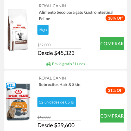
ROYAL CANIN
Alimento Seco para gato Gastrointestinal
18% Off
Feline
2kgs
COMPRAR
$52,000
Desde $45,323
Envío gratis * Lunes
ROYAL CANIN
Sobrecitos Hair & Skin
31% Off
12 unidades de 85 gr
COMPRAR
$42,000
Desde $39,600