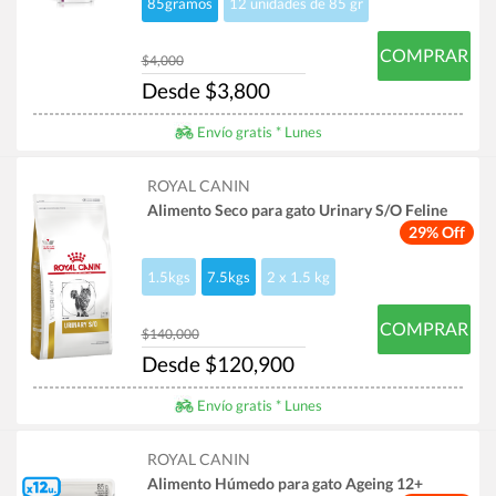
85gramos
12 unidades de 85 gr
COMPRAR
$4,000
Desde $3,800
Envío gratis * Lunes
ROYAL CANIN
Alimento Seco para gato Urinary S/O Feline
29% Off
1.5kgs
7.5kgs
2 x 1.5 kg
COMPRAR
$140,000
Desde $120,900
Envío gratis * Lunes
ROYAL CANIN
Alimento Húmedo para gato Ageing 12+