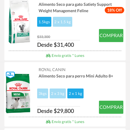
Alimento Seco para gato Satiety Support
18% Off
Weight Management Feline
1.5kgs
2 x 1.5 kg
COMPRAR
$33,300
Desde $31,400
Envío gratis * Lunes
ROYAL CANIN
Alimento Seco para perro Mini Adulto 8+
3kgs
2 x 3 kg
2 x 1 kg
COMPRAR
Desde $29,800
Envío gratis * Lunes