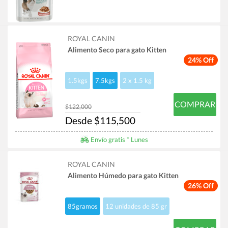
ROYAL CANIN
Alimento Seco para gato Kitten
24% Off
1.5kgs
7.5kgs
2 x 1.5 kg
COMPRAR
$122,000
Desde $115,500
Envío gratis * Lunes
ROYAL CANIN
Alimento Húmedo para gato Kitten
26% Off
85gramos
12 unidades de 85 gr