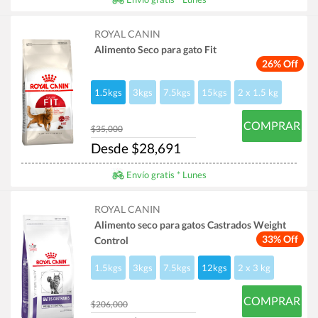
ROYAL CANIN
Alimento Seco para gato Fit
26% Off
1.5kgs
3kgs
7.5kgs
15kgs
2 x 1.5 kg
COMPRAR
$35,000
Desde $28,691
Envío gratis * Lunes
ROYAL CANIN
Alimento seco para gatos Castrados Weight
33% Off
Control
1.5kgs
3kgs
7.5kgs
12kgs
2 x 3 kg
COMPRAR
$206,000