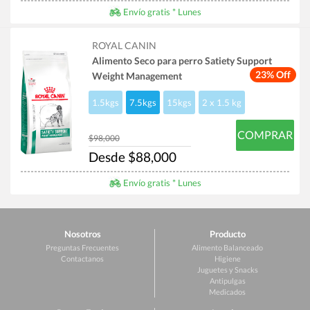
Envío gratis * Lunes
ROYAL CANIN
Alimento Seco para perro Satiety Support
23% Off
Weight Management
1.5kgs
7.5kgs
15kgs
2 x 1.5 kg
COMPRAR
$98,000
Desde $88,000
Envío gratis * Lunes
Nosotros
Producto
Preguntas Frecuentes
Alimento Balanceado
Contactanos
Higiene
Juguetes y Snacks
Antipulgas
Medicados