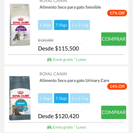
ROYAL CANIN
Alimento Seco para gato Sensible
17% Off
1.5kgs
7.5kgs
2 x 1.5 kg
COMPRAR
$120,000
Desde $115,500
Envío gratis * Lunes
ROYAL CANIN
Alimento Seco para gato Urinary Care
14% Off
1.5kgs
7.5kgs
2 x 1.5 kg
COMPRAR
Desde $120,420
Envío gratis * Lunes