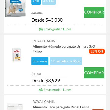
3kgs
2 x 1 kg
COMPRAR
$45,000
Desde $43,030
Envío gratis * Lunes
ROYAL CANIN
Alimento Húmedo para gato Urinary S/O
23% Off
Feline
85gramos
12 unidades de 85 gr
COMPRAR
$4,000
Desde $3,929
Envío gratis * Lunes
ROYAL CANIN
Alimento Seco para gato Renal Feline