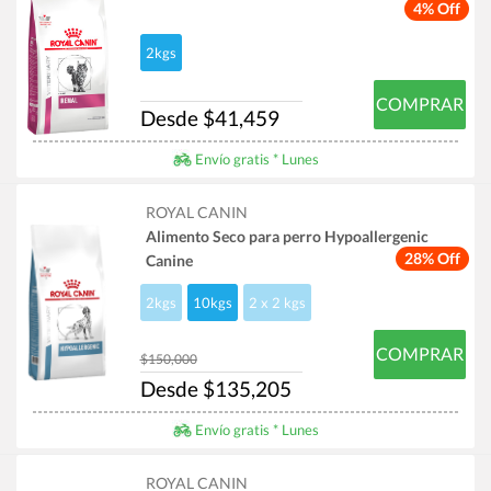
4% Off
2kgs
COMPRAR
Desde $41,459
Envío gratis * Lunes
ROYAL CANIN
Alimento Seco para perro Hypoallergenic
28% Off
Canine
2kgs
10kgs
2 x 2 kgs
COMPRAR
$150,000
Desde $135,205
Envío gratis * Lunes
ROYAL CANIN