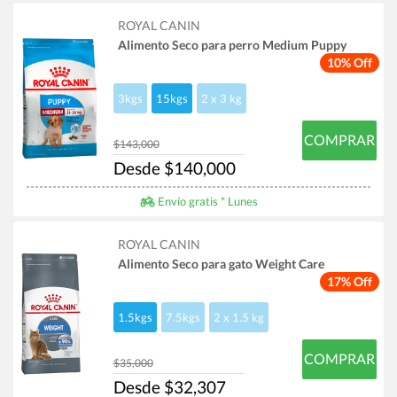
ROYAL CANIN
Alimento Seco para perro Medium Puppy
10% Off
3kgs
15kgs
2 x 3 kg
COMPRAR
$143,000
Desde $140,000
Envío gratis * Lunes
ROYAL CANIN
Alimento Seco para gato Weight Care
17% Off
1.5kgs
7.5kgs
2 x 1.5 kg
COMPRAR
$35,000
Desde $32,307