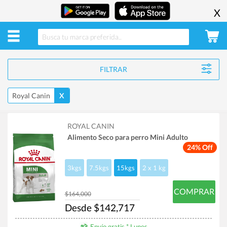
X
FILTRAR
Royal Canin
X
ROYAL CANIN
Alimento Seco para perro Mini Adulto
24% Off
3kgs
7.5kgs
15kgs
2 x 1 kg
COMPRAR
$164,000
Desde $142,717
Envío gratis * Lunes