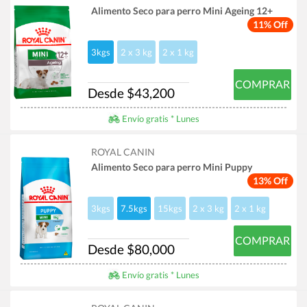
Alimento Seco para perro Mini Ageing 12+
11% Off
3kgs
2 x 3 kg
2 x 1 kg
COMPRAR
Desde $43,200
Envío gratis * Lunes
ROYAL CANIN
Alimento Seco para perro Mini Puppy
13% Off
3kgs
7.5kgs
15kgs
2 x 3 kg
2 x 1 kg
COMPRAR
Desde $80,000
Envío gratis * Lunes