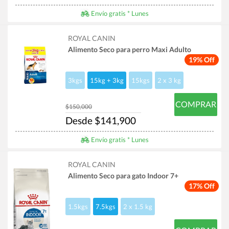
Envío gratis * Lunes
ROYAL CANIN
Alimento Seco para perro Maxi Adulto
19% Off
3kgs
15kg + 3kg
15kgs
2 x 3 kg
COMPRAR
$150,000
Desde $141,900
Envío gratis * Lunes
ROYAL CANIN
Alimento Seco para gato Indoor 7+
17% Off
1.5kgs
7.5kgs
2 x 1.5 kg