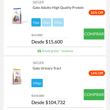
SIEGER
Gato Adulto High Quality Protein
26% Off
1kgs
3kgs
10kgs
COMPRAR
$17,000
Desde $15,600
Envío gratis * mañana
SIEGER
Gato Urinary Tract
14% Off
10kgs
COMPRAR
$115,000
Desde $104,732