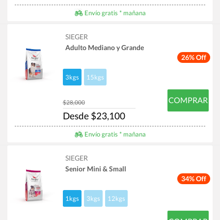
Envío gratis * mañana
SIEGER
Adulto Mediano y Grande
26% Off
3kgs
15kgs
COMPRAR
$28,000
Desde $23,100
Envío gratis * mañana
SIEGER
Senior Mini & Small
34% Off
1kgs
3kgs
12kgs