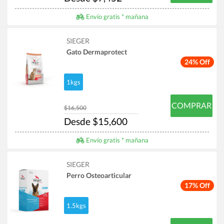
Envío gratis * mañana
SIEGER
Gato Dermaprotect
24% Off
1kgs
COMPRAR
$16,500
Desde $15,600
Envío gratis * mañana
SIEGER
Perro Osteoarticular
17% Off
1.5kgs