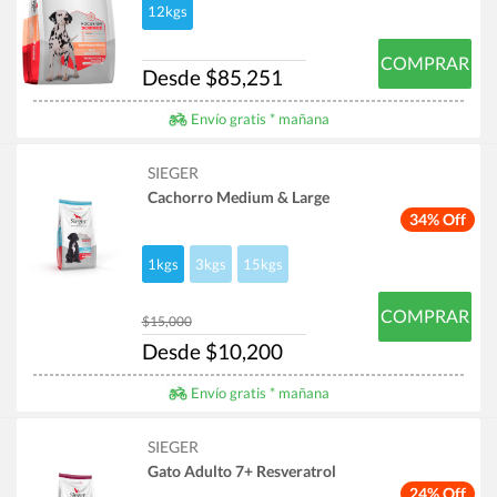
12kgs
COMPRAR
Desde $85,251
Envío gratis * mañana
SIEGER
Cachorro Medium & Large
34% Off
1kgs
3kgs
15kgs
COMPRAR
$15,000
Desde $10,200
Envío gratis * mañana
SIEGER
Gato Adulto 7+ Resveratrol
24% Off