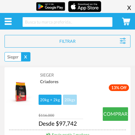
X
FILTRAR
Sieger
X
SIEGER
Criadores
13% Off
20kg + 2kg
20kgs
COMPRAR
$116,000
Desde $97,742
Envío gratis * mañana