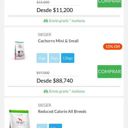
COMPRAR
$15,000
Desde $11,200
Envío gratis * mañana
SIEGER
Cachorro Mini & Small
15% Off
1kgs
3kgs
12kgs
COMPRAR
$97,000
Desde $88,740
Envío gratis * mañana
SIEGER
Reduced Calorie All Breeds