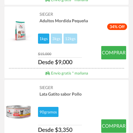
SIEGER
Adultos Mordida Pequeña
34% Off
1kgs
3kgs
12kgs
COMPRAR
$15,000
Desde $9,000
Envío gratis * mañana
SIEGER
Lata Gatito sabor Pollo
90gramos
COMPRAR
Desde $3,350