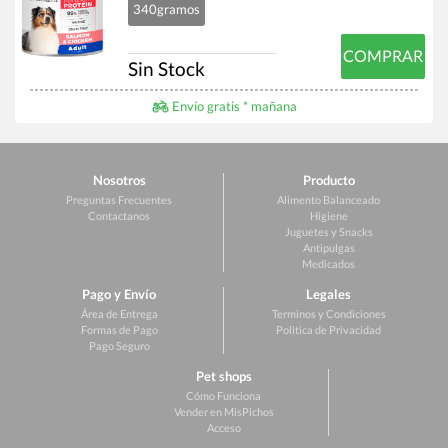
340gramos
COMPRAR
Sin Stock
Envío gratis * mañana
Nosotros
Producto
Preguntas Frecuentes
Alimento Balanceado
Contactanos
Higiene
Juguetes y Snacks
Antipulgas
Medicados
Pago y Envío
Legales
Área de Entrega
Terminos y Condiciones
Formas de Pago
Politica de Privacidad
Pago Seguro
Pet shops
Cómo Funciona
Vender en MisPichos
Acceso