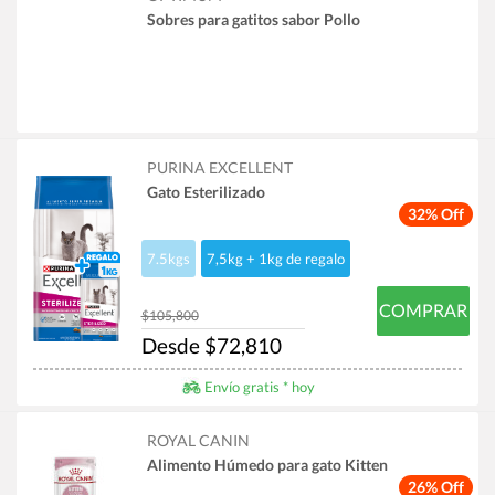
Sobres para gatitos sabor Pollo
PURINA EXCELLENT
Gato Esterilizado
32% Off
7.5kgs
7,5kg + 1kg de regalo
COMPRAR
$105,800
Desde $72,810
Envío gratis * hoy
ROYAL CANIN
Alimento Húmedo para gato Kitten
26% Off