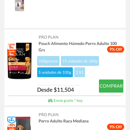
PRO PLAN
Pouch Alimento Húmedo Perro Adulto 100
9% Off
Grs
100gramos
15 unidades de 100g
5 unidades de 100g
2 X1
COMPRAR
Desde $11,504
Envío gratis * hoy
PRO PLAN
Perro Adulto Raza Mediana
9% Off