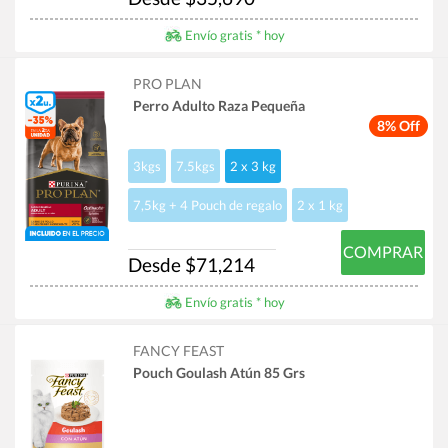
Envío gratis * hoy
PRO PLAN
Perro Adulto Raza Pequeña
8% Off
3kgs
7.5kgs
2 x 3 kg
7,5kg + 4 Pouch de regalo
2 x 1 kg
COMPRAR
Desde $71,214
Envío gratis * hoy
FANCY FEAST
Pouch Goulash Atún 85 Grs