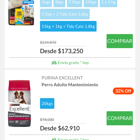
1kgs
3kgs
7.5kgs
15kgs
2 x 3 kg
7,5kg + 2 Tidy Cats 1.8kg
15kg + 1kg + Tidy Cats 1.8kg
COMPRAR
$219,870
Desde $173,250
Envío gratis * hoy
PURINA EXCELLENT
Perro Adulto Mantenimiento
32% Off
20kgs
COMPRAR
$78,000
Desde $62,910
Envío gratis * hoy