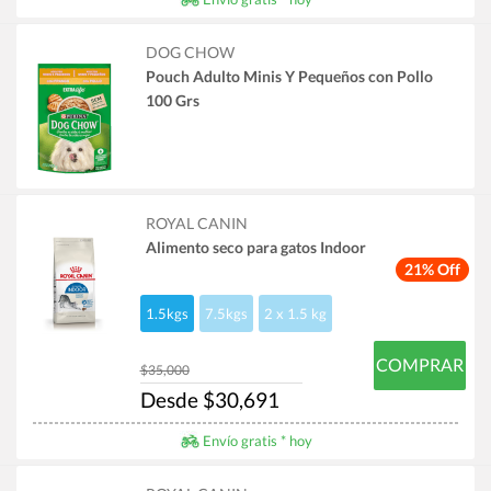
DOG CHOW
Pouch Adulto Minis Y Pequeños con Pollo
100 Grs
ROYAL CANIN
Alimento seco para gatos Indoor
21% Off
1.5kgs
7.5kgs
2 x 1.5 kg
COMPRAR
$35,000
Desde $30,691
Envío gratis * hoy