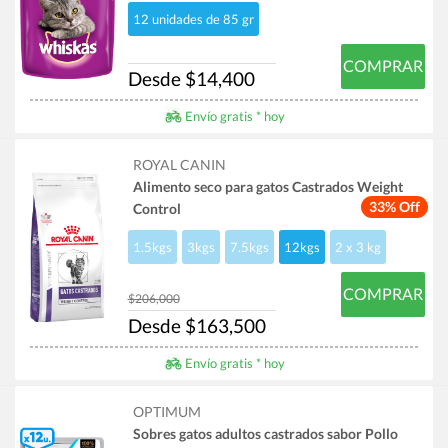
12 unidades de 85 gr
COMPRAR
Desde $14,400
Envío gratis * hoy
ROYAL CANIN
Alimento seco para gatos Castrados Weight
33% Off
Control
1.5kgs
3kgs
7.5kgs
12kgs
2 x 3 kg
COMPRAR
$206,000
Desde $163,500
Envío gratis * hoy
OPTIMUM
Sobres gatos adultos castrados sabor Pollo