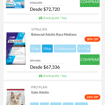
COMPRAR
$106,000
Desde $72,720
Envío gratis * hoy
VITALCAN
Balanced Adulto Raza Mediana
30% Off
12kgs
20kgs
22 kilo gramos
2 x 3 kg
COMPRAR
$94,000
Desde $67,336
Envío gratis * hoy
PRO PLAN
Gato Adulto
26% Off