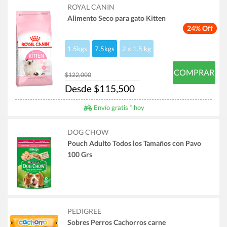
ROYAL CANIN
Alimento Seco para gato Kitten
24% Off
1.5kgs
7.5kgs
2 x 1.5 kg
COMPRAR
$122,000
Desde $115,500
Envío gratis * hoy
DOG CHOW
Pouch Adulto Todos los Tamaños con Pavo
100 Grs
PEDIGREE
Sobres Perros Cachorros carne