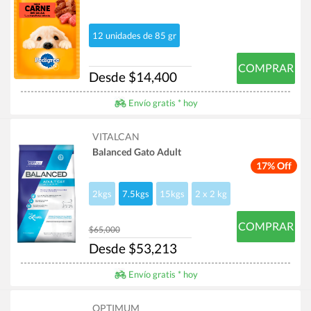
12 unidades de 85 gr
COMPRAR
Desde $14,400
Envío gratis * hoy
VITALCAN
Balanced Gato Adult
17% Off
2kgs
7.5kgs
15kgs
2 x 2 kg
COMPRAR
$65,000
Desde $53,213
Envío gratis * hoy
OPTIMUM