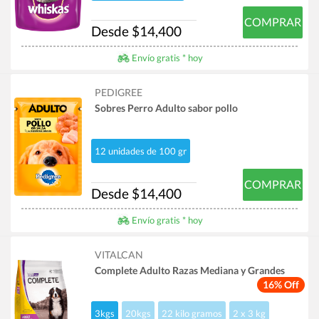
COMPRAR
Desde $14,400
Envío gratis * hoy
PEDIGREE
Sobres Perro Adulto sabor pollo
12 unidades de 100 gr
COMPRAR
Desde $14,400
Envío gratis * hoy
VITALCAN
Complete Adulto Razas Mediana y Grandes
16% Off
3kgs
20kgs
22 kilo gramos
2 x 3 kg