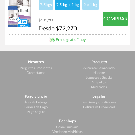
7.5kgs
7.5 kg + 1 kg
2 x 1 kg
COMPRAR
$101,280
Desde $72,270
Envío gratis * hoy
Nosotros
Producto
Preguntas Frecuentes
Alimento Balanceado
Contactanos
Higiene
Juguetes y Snacks
Antipulgas
Medicados
Pago y Envío
Legales
Área de Entrega
Terminos y Condiciones
Formas de Pago
Politica de Privacidad
Pago Seguro
Pet shops
Cómo Funciona
Vender en MisPichos