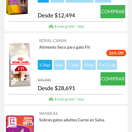
COMPRAR
Desde $12,494
Envío gratis * hoy
ROYAL CANIN
Alimento Seco para gato Fit
26% Off
1.5kgs
3kgs
7.5kgs
15kgs
2 x 1.5 kg
COMPRAR
$35,000
Desde $28,691
Envío gratis * hoy
WHISKAS
Sobres gatos adultos Carne en Salsa