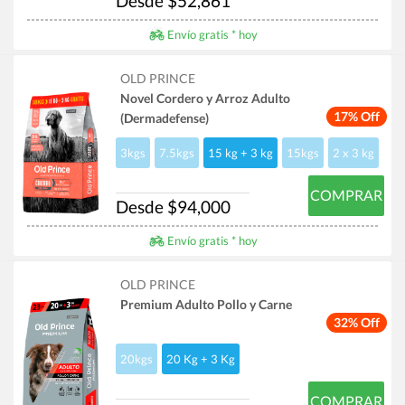
Desde $52,861
Envío gratis * hoy
OLD PRINCE
Novel Cordero y Arroz Adulto
17% Off
(Dermadefense)
3kgs
7.5kgs
15 kg + 3 kg
15kgs
2 x 3 kg
COMPRAR
Desde $94,000
Envío gratis * hoy
OLD PRINCE
Premium Adulto Pollo y Carne
32% Off
20kgs
20 Kg + 3 Kg
COMPRAR