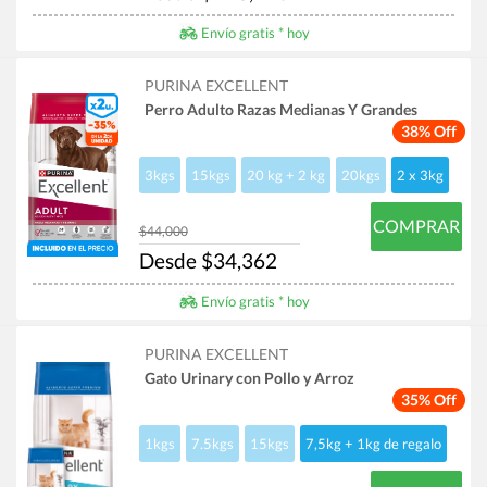
Envío gratis * hoy
PURINA EXCELLENT
Perro Adulto Razas Medianas Y Grandes
38% Off
3kgs
15kgs
20 kg + 2 kg
20kgs
2 x 3kg
COMPRAR
$44,000
Desde $34,362
Envío gratis * hoy
PURINA EXCELLENT
Gato Urinary con Pollo y Arroz
35% Off
1kgs
7.5kgs
15kgs
7,5kg + 1kg de regalo