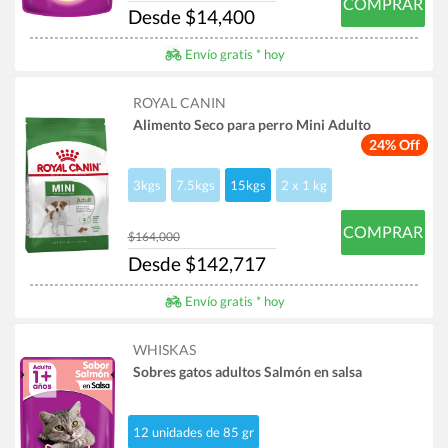
COMPRAR
Desde $14,400
Envío gratis * hoy
ROYAL CANIN
Alimento Seco para perro Mini Adulto
24% Off
3kgs
7.5kgs
15kgs
2 x 1 kg
COMPRAR
$164,000
Desde $142,717
Envío gratis * hoy
WHISKAS
Sobres gatos adultos Salmón en salsa
12 unidades de 85 gr