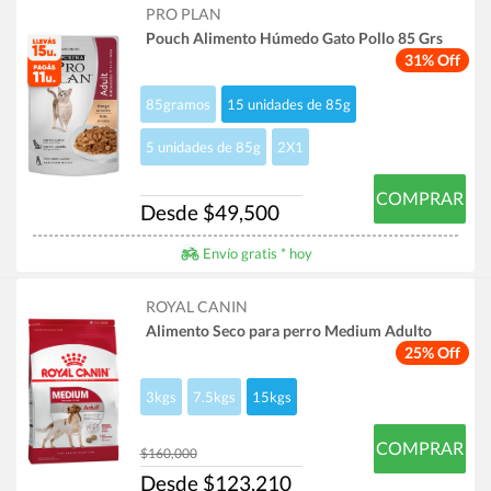
PRO PLAN
Pouch Alimento Húmedo Gato Pollo 85 Grs
31% Off
85gramos
15 unidades de 85g
5 unidades de 85g
2X1
COMPRAR
Desde $49,500
Envío gratis * hoy
ROYAL CANIN
Alimento Seco para perro Medium Adulto
25% Off
3kgs
7.5kgs
15kgs
COMPRAR
$160,000
Desde $123,210