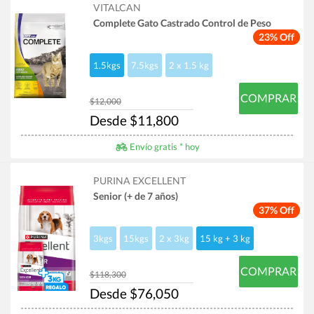
VITALCAN
Complete Gato Castrado Control de Peso
23% Off
1.5kgs
7.5kgs
2 x 1.5 kg
COMPRAR
$12,000
Desde $11,800
Envío gratis * hoy
PURINA EXCELLENT
Senior (+ de 7 años)
37% Off
3kgs
15kgs
2 x 3kg
15 kg + 3 kg
COMPRAR
$118,300
Desde $76,050