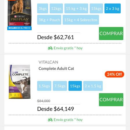
3kgs
12kgs
15 kg + 3 kg
15kgs
2 x 3 kg
3Kg + Pouch
15kg + 4 Sobrecitos
COMPRAR
Desde $62,761
Envío gratis * hoy
VITALCAN
Complete Adult Cat
24% Off
1.5kgs
7.5kgs
15kgs
2 x 1.5 kg
COMPRAR
$84,000
Desde $64,149
Envío gratis * hoy