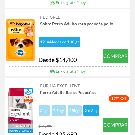
Envío gratis * hoy
PEDIGREE
Sobre Perro Adulto raza pequeña pollo
12 unidades de 100 gr
COMPRAR
Desde $14,400
Envío gratis * hoy
PURINA EXCELLENT
Perro Adulto Razas Pequeñas
17% Off
3kgs
7.5kgs
15kgs
2 x 3kg
COMPRAR
$46,000
Desde $35,690