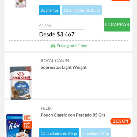
85gramos
12 unidades de 85 gr
COMPRAR
$3,500
Desde $3,467
Envío gratis * hoy
ROYAL CANIN
Sobrecitos Light Weight
FELIX
Pouch Classic con Pescado 85 Grs
21% Off
15 unidades de 85 gr
5 unidades 85g