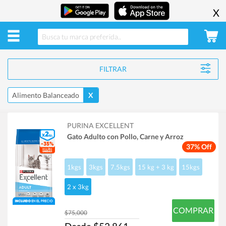
X
FILTRAR
Alimento Balanceado
X
PURINA EXCELLENT
Gato Adulto con Pollo, Carne y Arroz
37% Off
1kgs
3kgs
7.5kgs
15 kg + 3 kg
15kgs
2 x 3kg
COMPRAR
$75,000