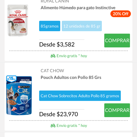
ROYAL CANIN
Alimento Húmedo para gato Instinctive
20% Off
85gramos
12 unidades de 85 gr
COMPRAR
Desde $3,582
Envío gratis * hoy
CAT CHOW
Pouch Adultos con Pollo 85 Grs
Cat Chow Sobrecitos Adulto Pollo 85 gramos
COMPRAR
Desde $23,970
Envío gratis * hoy