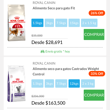
ROYAL CANIN
Alimento Seco para gato Fit
26% Off
1.5kgs
3kgs
7.5kgs
15kgs
2 x 1.5 kg
COMPRAR
$35,000
Desde $28,691
Envío gratis * hoy
ROYAL CANIN
Alimento seco para gatos Castrados Weight
33% Off
Control
1.5kgs
3kgs
7.5kgs
12kgs
2 x 3 kg
COMPRAR
$206,000
Desde $163,500