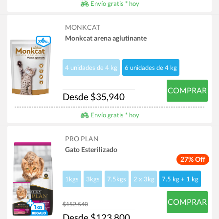
Envío gratis * hoy
MONKCAT
Monkcat arena aglutinante
4 unidades de 4 kg
6 unidades de 4 kg
COMPRAR
Desde $35,940
Envío gratis * hoy
PRO PLAN
Gato Esterilizado
27% Off
1kgs
3kgs
7.5kgs
2 x 3kg
7.5 kg + 1 kg
COMPRAR
$152,540
Desde $123,800