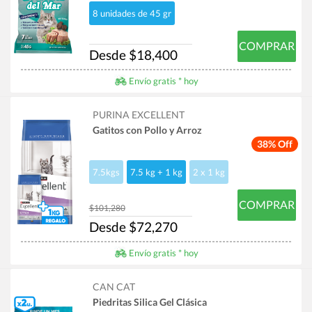
8 unidades de 45 gr
COMPRAR
Desde $18,400
Envío gratis * hoy
PURINA EXCELLENT
Gatitos con Pollo y Arroz
38% Off
7.5kgs
7.5 kg + 1 kg
2 x 1 kg
COMPRAR
$101,280
Desde $72,270
Envío gratis * hoy
CAN CAT
Piedritas Silica Gel Clásica