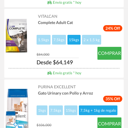
Envío gratis * hoy
VITALCAN
Complete Adult Cat
24% Off
1.5kgs
7.5kgs
15kgs
2 x 1.5 kg
COMPRAR
$84,000
Desde $64,149
Envío gratis * hoy
PURINA EXCELLENT
Gato Urinary con Pollo y Arroz
35% Off
1kgs
7.5kgs
15kgs
7,5kg + 1kg de regalo
COMPRAR
$106,000