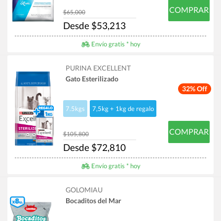
COMPRAR
$65,000
Desde $53,213
Envío gratis * hoy
PURINA EXCELLENT
Gato Esterilizado
32% Off
7.5kgs
7,5kg + 1kg de regalo
COMPRAR
$105,800
Desde $72,810
Envío gratis * hoy
GOLOMIAU
Bocaditos del Mar