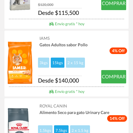
COMPRAR
$120,000
Desde $115,500
Envío gratis * hoy
IAMS
Gatos Adultos sabor Pollo
4% Off
3kgs
15kgs
2 x 15 kg
COMPRAR
Desde $140,000
Envío gratis * hoy
ROYAL CANIN
Alimento Seco para gato Urinary Care
14% Off
1.5kgs
7.5kgs
2 x 1.5 kg