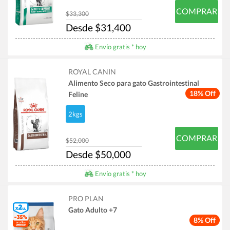
COMPRAR
$33,300
Desde $31,400
Envío gratis * hoy
ROYAL CANIN
Alimento Seco para gato Gastrointestinal
18% Off
Feline
2kgs
COMPRAR
$52,000
Desde $50,000
Envío gratis * hoy
PRO PLAN
Gato Adulto +7
8% Off