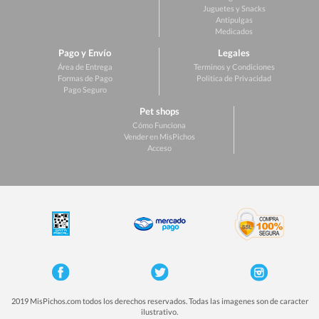
Juguetes y Snacks
Antipulgas
Medicados
Pago y Envío
Legales
Área de Entrega
Terminos y Condiciones
Formas de Pago
Politica de Privacidad
Pago Seguro
Pet shops
Cómo Funciona
Vender en MisPichos
Acceso
2019 MisPichos.com todos los derechos reservados. Todas las imagenes son de caracter
ilustrativo.