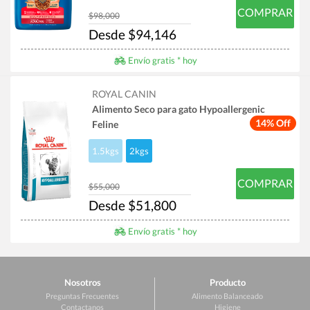
COMPRAR
$98,000
Desde $94,146
Envío gratis * hoy
ROYAL CANIN
Alimento Seco para gato Hypoallergenic
14% Off
Feline
1.5kgs
2kgs
COMPRAR
$55,000
Desde $51,800
Envío gratis * hoy
Nosotros
Producto
Preguntas Frecuentes
Alimento Balanceado
Contactanos
Higiene