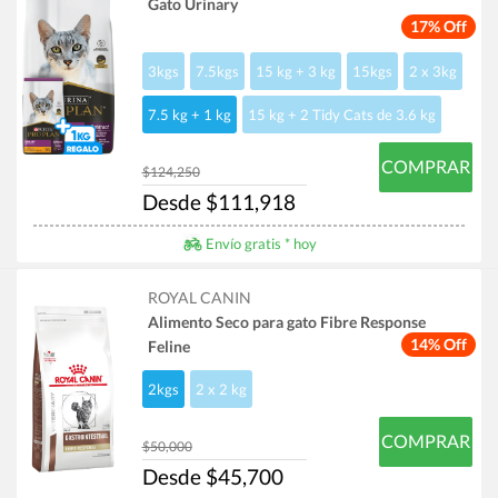
Gato Urinary
17% Off
3kgs
7.5kgs
15 kg + 3 kg
15kgs
2 x 3kg
7.5 kg + 1 kg
15 kg + 2 Tidy Cats de 3.6 kg
COMPRAR
$124,250
Desde $111,918
Envío gratis * hoy
ROYAL CANIN
Alimento Seco para gato Fibre Response
14% Off
Feline
2kgs
2 x 2 kg
COMPRAR
$50,000
Desde $45,700