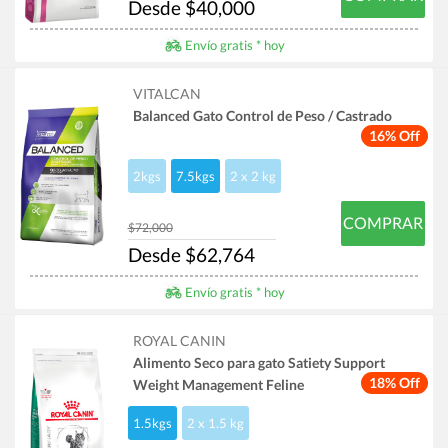
Desde $40,000
Envío gratis * hoy
VITALCAN
Balanced Gato Control de Peso / Castrado
16% Off
2kgs
7.5kgs
2 x 2 kg
COMPRAR
$72,000
Desde $62,764
Envío gratis * hoy
ROYAL CANIN
Alimento Seco para gato Satiety Support
18% Off
Weight Management Feline
1.5kgs
2 x 1.5 kg