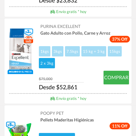
Desde $23,832
Envío gratis * hoy
PURINA EXCELLENT
Gato Adulto con Pollo, Carne y Arroz
37% Off
1kgs
3kgs
7.5kgs
15 kg + 3 kg
15kgs
2 x 3kg
COMPRAR
$75,000
Desde $52,861
Envío gratis * hoy
POOPY PET
Pellets Maderitas Higiénicas
11% Off