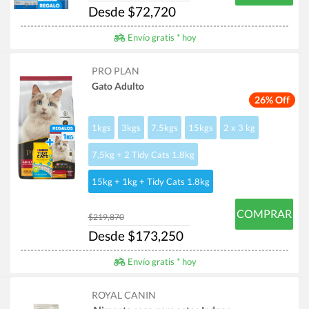
Desde $72,720
Envío gratis * hoy
PRO PLAN
Gato Adulto
26% Off
1kgs
3kgs
7.5kgs
15kgs
2 x 3 kg
7,5kg + 2 Tidy Cats 1.8kg
15kg + 1kg + Tidy Cats 1.8kg
COMPRAR
$219,870
Desde $173,250
Envío gratis * hoy
ROYAL CANIN