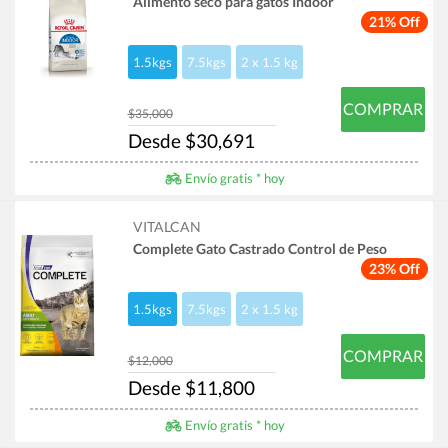
Alimento seco para gatos Indoor
21% Off
1.5kgs
7.5kgs
2 x 1.5 kg
COMPRAR
$35,000
Desde $30,691
Envío gratis * hoy
VITALCAN
Complete Gato Castrado Control de Peso
23% Off
1.5kgs
7.5kgs
2 x 1.5 kg
COMPRAR
$12,000
Desde $11,800
Envío gratis * hoy