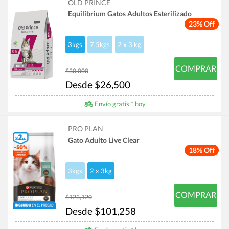
OLD PRINCE
Equilibrium Gatos Adultos Esterilizado
23% Off
3kgs
7.5kgs
2 x 3 kg
COMPRAR
$30,000
Desde $26,500
Envío gratis * hoy
PRO PLAN
Gato Adulto Live Clear
18% Off
3kgs
2 x 3kg
COMPRAR
$123,120
Desde $101,258