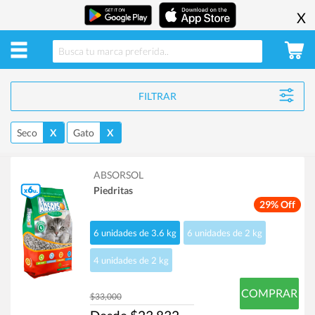
X
FILTRAR
Seco
X
Gato
X
ABSORSOL
Piedritas
29% Off
6 unidades de 3.6 kg
6 unidades de 2 kg
4 unidades de 2 kg
COMPRAR
$33,000