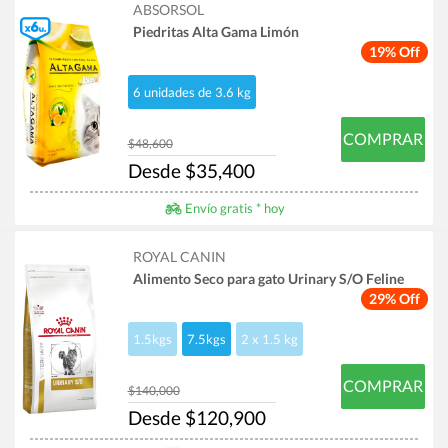
ABSORSOL
Piedritas Alta Gama Limón
19% Off
6 unidades de 3.6 kg
COMPRAR
$48,600
Desde $35,400
Envío gratis * hoy
ROYAL CANIN
Alimento Seco para gato Urinary S/O Feline
29% Off
1.5kgs
7.5kgs
2 x 1.5 kg
COMPRAR
$140,000
Desde $120,900