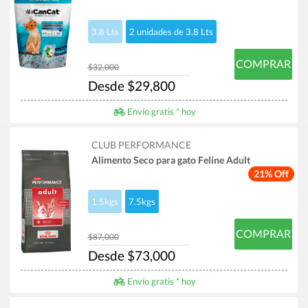
3.8 Lts
2 unidades de 3.8 Lts
COMPRAR
$32,000
Desde $29,800
Envío gratis * hoy
CLUB PERFORMANCE
Alimento Seco para gato Feline Adult
21% Off
1.5kgs
7.5kgs
COMPRAR
$87,000
Desde $73,000
Envío gratis * hoy