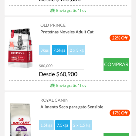
Envío gratis * hoy
OLD PRINCE
Proteínas Noveles Adult Cat
22% Off
3kgs
7.5kgs
2 x 3 kg
COMPRAR
$80,000
Desde $60,900
Envío gratis * hoy
ROYAL CANIN
Alimento Seco para gato Sensible
17% Off
1.5kgs
7.5kgs
2 x 1.5 kg