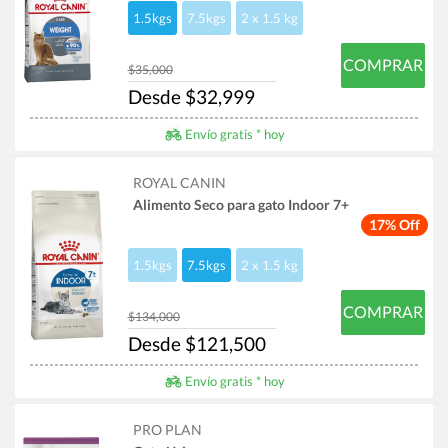
1.5kgs
7.5kgs
2 x 1.5 kg
COMPRAR
$35,000
Desde $32,999
Envío gratis * hoy
ROYAL CANIN
Alimento Seco para gato Indoor 7+
17% Off
1.5kgs
7.5kgs
2 x 1.5 kg
COMPRAR
$134,000
Desde $121,500
Envío gratis * hoy
PRO PLAN