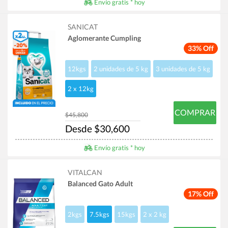
Envío gratis * hoy
SANICAT
Aglomerante Cumpling
33% Off
12kgs
2 unidades de 5 kg
3 unidades de 5 kg
2 x 12kg
COMPRAR
$45,800
Desde $30,600
Envío gratis * hoy
VITALCAN
Balanced Gato Adult
17% Off
2kgs
7.5kgs
15kgs
2 x 2 kg