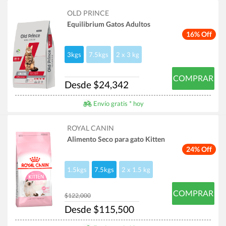
OLD PRINCE
Equilibrium Gatos Adultos
16% Off
3kgs
7.5kgs
2 x 3 kg
COMPRAR
Desde $24,342
Envío gratis * hoy
ROYAL CANIN
Alimento Seco para gato Kitten
24% Off
1.5kgs
7.5kgs
2 x 1.5 kg
COMPRAR
$122,000
Desde $115,500