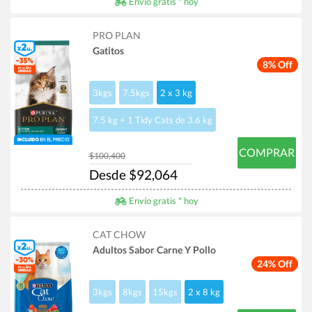
Envío gratis * hoy
PRO PLAN
Gatitos
8% Off
3kgs
7.5kgs
2 x 3 kg
7.5 kg + 1 Tidy Cats de 3.6 kg
COMPRAR
$100,400
Desde $92,064
Envío gratis * hoy
CAT CHOW
Adultos Sabor Carne Y Pollo
24% Off
3kgs
8kgs
15kgs
2 x 8 kg