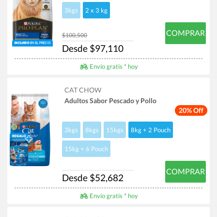
3kgs
2 x 3 kg
COMPRAR
$100,500
Desde $97,110
Envío gratis * hoy
CAT CHOW
Adultos Sabor Pescado y Pollo
20% Off
3kgs
8kgs
15kgs
8kg + 2 Pouch
15kg + 6 Pouch
COMPRAR
Desde $52,682
Envío gratis * hoy