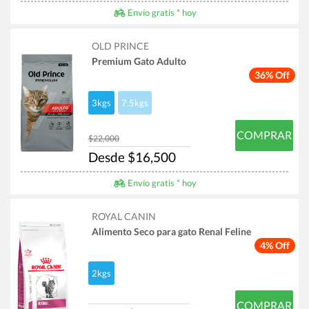
Envío gratis * hoy
OLD PRINCE
Premium Gato Adulto
36% Off
3kgs
7.5kgs
COMPRAR
$22,000
Desde $16,500
Envío gratis * hoy
ROYAL CANIN
Alimento Seco para gato Renal Feline
4% Off
2kgs
COMPRAR