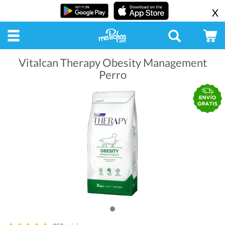
X
Vitalcan Therapy Obesity Management
Perro