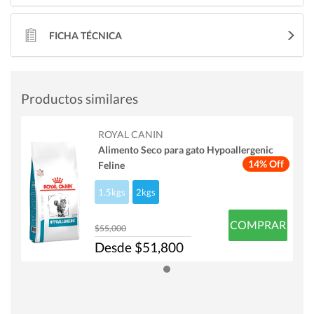
FICHA TÉCNICA
Productos similares
ROYAL CANIN
Alimento Seco para gato Hypoallergenic
14% Off
Feline
1.5kgs
2kgs
COMPRAR
$55,000
Desde $51,800