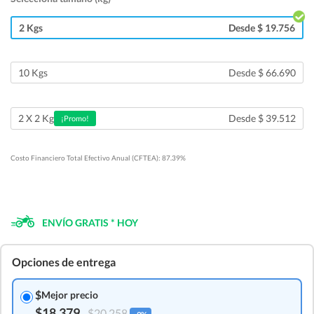
2 Kgs
Desde $ 19.756
10 Kgs
Desde $ 66.690
Desde $ 39.512
2 X 2 Kg
¡Promo!
Costo Financiero Total Efectivo Anual (CFTEA): 87.39%
ENVÍO GRATIS * HOY
Opciones de entrega
$
Mejor precio
$18.379
$20.258