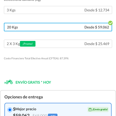
3 Kgs
Desde $ 12.734
20 Kgs
Desde $ 59.062
Desde $ 25.469
2 X 3 Kg
¡Promo!
Costo Financiero Total Efectivo Anual (CFTEA): 87.39%
ENVÍO GRATIS * HOY
Opciones de entrega
$
Mejor precio
¡Envío gratis!
$59.062
$68.000