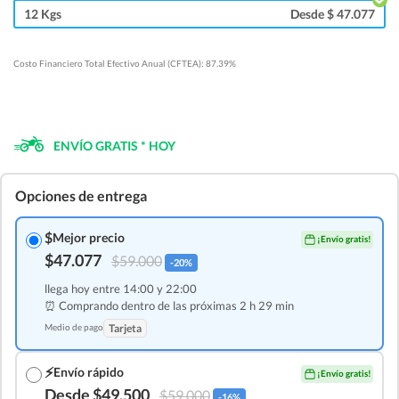
12 Kgs
Desde $ 47.077
Costo Financiero Total Efectivo Anual (CFTEA): 87.39%
ENVÍO GRATIS * HOY
Opciones de entrega
$
Mejor precio
¡Envío gratis!
$47.077
$59.000
-20%
llega hoy entre 14:00 y 22:00
⏰ Comprando dentro de las
próximas 2 h 29 min
Medio de pago
Tarjeta
⚡
Envío rápido
¡Envío gratis!
Desde $49.500
$59.000
-16%