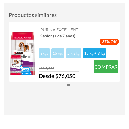
Productos similares
PURINA EXCELLENT
Senior (+ de 7 años)
37% Off
3kgs
15kgs
2 x 3kg
15 kg + 3 kg
COMPRAR
$118,300
Desde $76,050