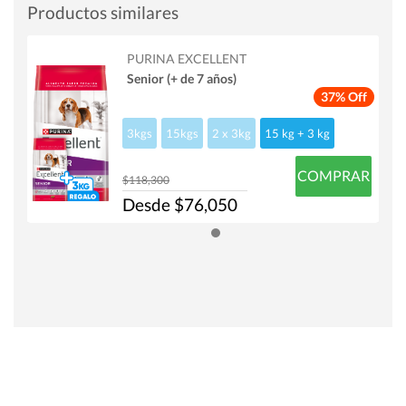
Productos similares
PURINA EXCELLENT
Senior (+ de 7 años)
37% Off
3kgs
15kgs
2 x 3kg
15 kg + 3 kg
COMPRAR
$118,300
Desde $76,050