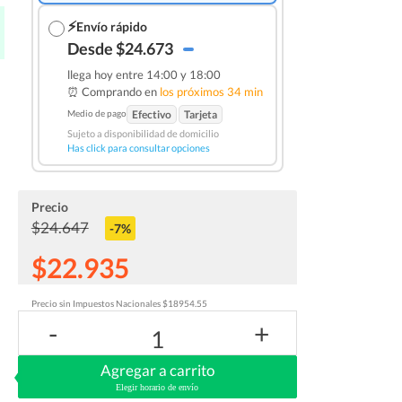
⚡
Envío rápido
Desde $24.673
llega hoy entre 14:00 y 18:00
⏰ Comprando en
los próximos 34 min
Medio de pago
Efectivo
Tarjeta
Sujeto a disponibilidad de domicilio
Has click para consultar opciones
Precio
$24.647
-7%
$22.935
Precio sin Impuestos Nacionales $18954.55
-
+
1
Agregar a carrito
Elegir horario de envío