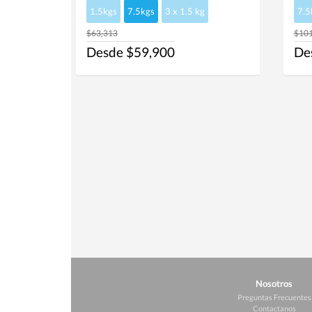
1.5kgs
7.5kgs
3 x 1.5 kg
7.5
$63,313
$101
Desde $59,900
De
Nosotros
Preguntas Frecuentes
Contactanos