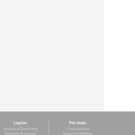
Legales
Pet shops
Terminos y Condiciones
Cómo Funciona
Politica de Privacidad
Vender en MisPichos