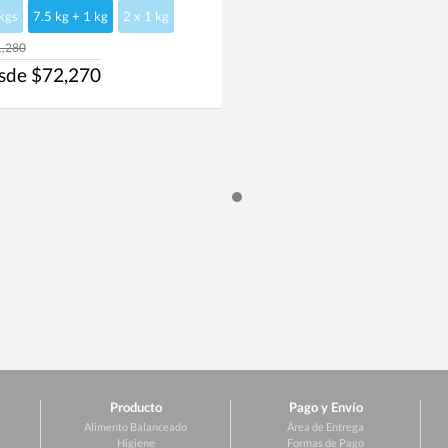
kgs
7.5 kg + 1 kg
2 x 1 kg
,280
sde $72,270
Producto
Pago y Envío
Alimento Balanceado
Área de Entrega
Higiene
Formas de Pago