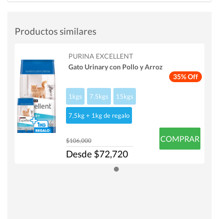
Productos similares
PURINA EXCELLENT
Gato Urinary con Pollo y Arroz
35% Off
1kgs
7.5kgs
15kgs
7,5kg + 1kg de regalo
COMPRAR
$106,000
Desde $72,720