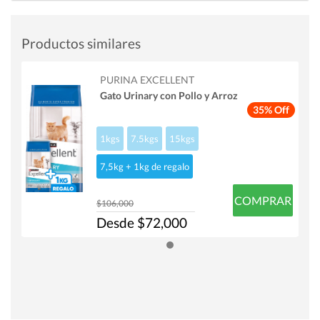
Productos similares
PURINA EXCELLENT
Gato Urinary con Pollo y Arroz
35% Off
1kgs
7.5kgs
15kgs
7,5kg + 1kg de regalo
COMPRAR
$106,000
Desde $72,000