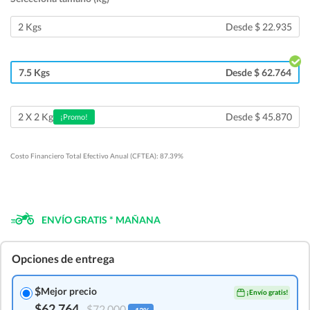
2 Kgs
Desde $ 22.935
7.5 Kgs
Desde $ 62.764
Desde $ 45.870
2 X 2 Kg
¡Promo!
Costo Financiero Total Efectivo Anual (CFTEA): 87.39%
ENVÍO GRATIS * MAÑANA
Opciones de entrega
$
Mejor precio
¡Envío gratis!
$62.764
$72.000