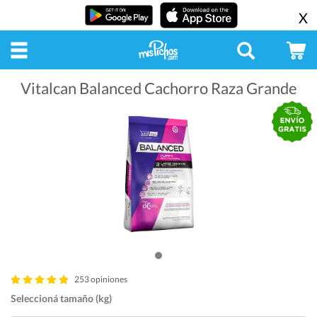
X
Vitalcan Balanced Cachorro Raza Grande
253 opiniones
Seleccioná tamaño (kg)