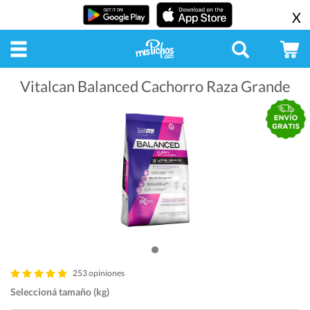
X
Vitalcan Balanced Cachorro Raza Grande
253 opiniones
Seleccioná tamaño (kg)