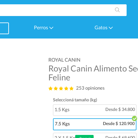
Perros
Gatos
ROYAL CANIN
Royal Canin Alimento Se
Feline
253 opiniones
Seleccioná tamaño (kg)
1.5 Kgs
Desde $ 34.800
7.5 Kgs
Desde $ 120.900
2 X 1.5 Kg
Desde $ 69.600