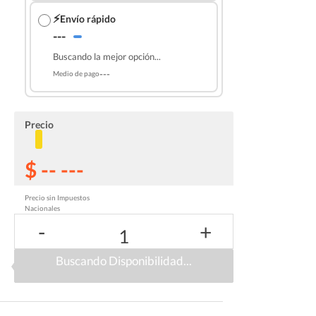
⚡
Envío rápido
---
Buscando la mejor opción...
---
Medio de pago
Precio
$ -- ---
Precio sin Impuestos
Nacionales
-
+
1
Buscando Disponibilidad...