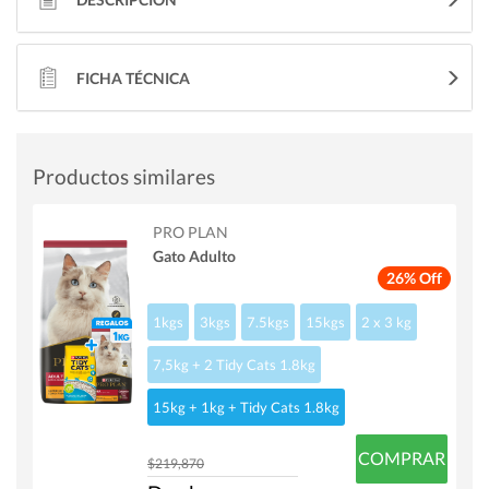
FICHA TÉCNICA
Productos similares
PRO PLAN
Gato Adulto
26% Off
1kgs
3kgs
7.5kgs
15kgs
2 x 3 kg
7,5kg + 2 Tidy Cats 1.8kg
15kg + 1kg + Tidy Cats 1.8kg
COMPRAR
$219,870