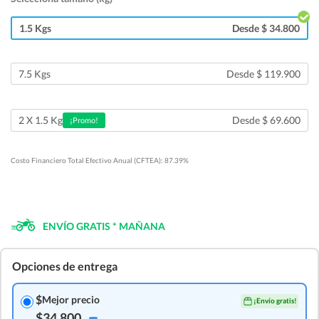
1.5 Kgs
Desde $ 34.800
7.5 Kgs
Desde $ 119.900
Desde $ 69.600
2 X 1.5 Kg
¡Promo!
Costo Financiero Total Efectivo Anual (CFTEA): 87.39%
ENVÍO GRATIS * MAÑANA
Opciones de entrega
$
Mejor precio
¡Envío gratis!
$34.800