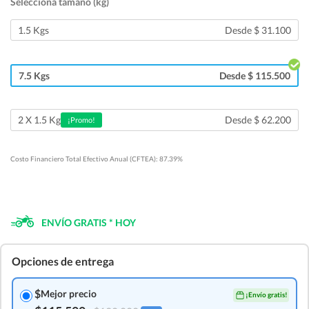
Seleccioná tamaño (kg)
1.5 Kgs
Desde $ 31.100
7.5 Kgs
Desde $ 115.500
Desde $ 62.200
2 X 1.5 Kg
¡Promo!
Costo Financiero Total Efectivo Anual (CFTEA): 87.39%
ENVÍO GRATIS * HOY
Opciones de entrega
$
Mejor precio
¡Envío gratis!