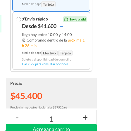
Medio de pago
Tarjeta
⚡
Envío rápido
¡Envío gratis!
Desde $41.600
llega hoy entre 10:00 y 14:00
⏰ Comprando dentro de la
próxima 1
h 26 min
Medio de pago
Efectivo
Tarjeta
Sujeto a disponibilidad de domicilio
Has click para consultar opciones
Precio
$45.400
Precio sin Impuestos Nacionales $37520.66
-
+
1
Agregar a carrito