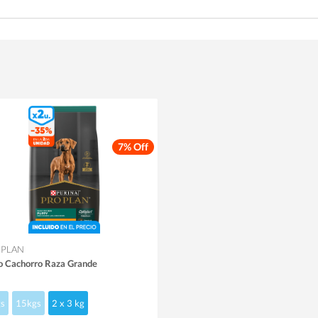
7% Off
 PLAN
o Cachorro Raza Grande
s
15kgs
2 x 3 kg