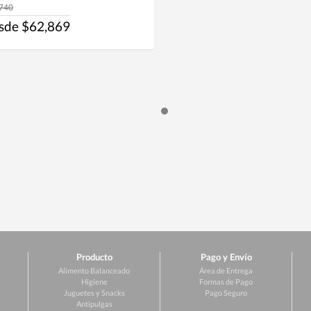
740
sde $62,869
Producto
Pago y Envío
Alimento Balanceado
Área de Entrega
Higiene
Formas de Pago
Juguetes y Snacks
Pago Seguro
Antipulgas