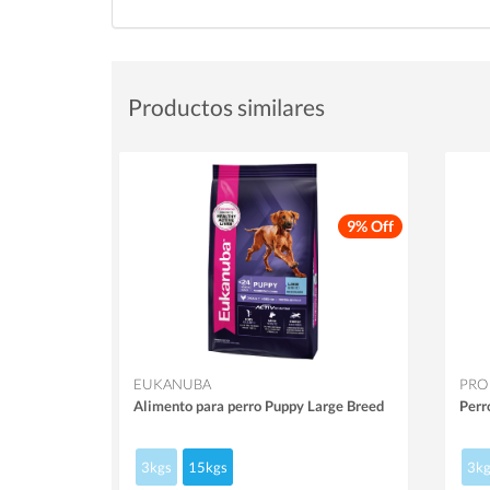
Productos similares
9% Off
EUKANUBA
PRO
Alimento para perro Puppy Large Breed
Perr
3kgs
15kgs
3kg