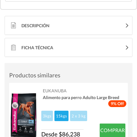
DESCRIPCIÓN
FICHA TÉCNICA
Productos similares
EUKANUBA
Alimento para perro Adulto Large Breed
9% Off
3kgs
15kgs
2 x 3 kg
COMPRAR
Desde $86,238