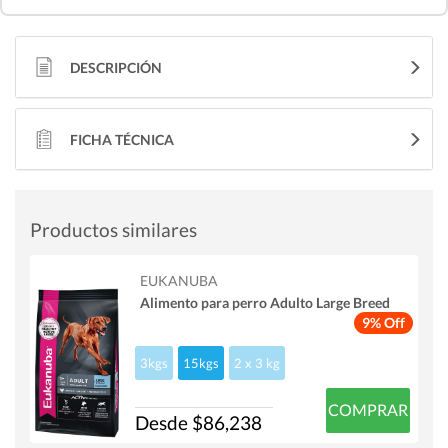
DESCRIPCIÓN
FICHA TÉCNICA
Productos similares
EUKANUBA
Alimento para perro Adulto Large Breed
9% Off
3kgs
15kgs
2 x 3 kg
COMPRAR
Desde $86,238