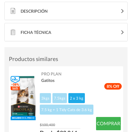
DESCRIPCIÓN
FICHA TÉCNICA
Productos similares
PRO PLAN
Gatitos
8% Off
3kgs
7.5kgs
2 x 3 kg
7.5 kg + 1 Tidy Cats de 3.6 kg
COMPRAR
$100,400