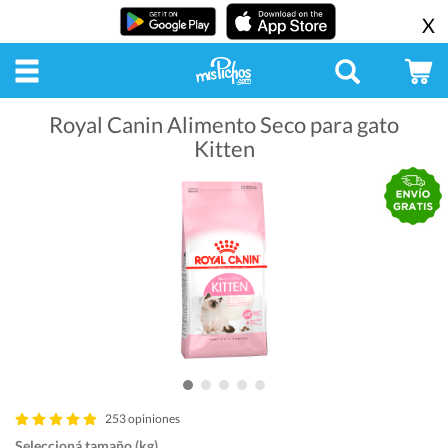
X
Royal Canin Alimento Seco para gato
Kitten
253 opiniones
Seleccioná tamaño (kg)