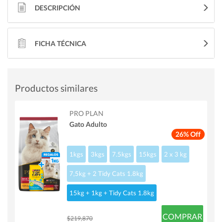
DESCRIPCIÓN
FICHA TÉCNICA
Productos similares
PRO PLAN
Gato Adulto
26% Off
1kgs
3kgs
7.5kgs
15kgs
2 x 3 kg
7,5kg + 2 Tidy Cats 1.8kg
15kg + 1kg + Tidy Cats 1.8kg
COMPRAR
$219,870