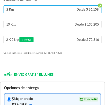
2 Kgs
Desde $ 36.158
10 Kgs
Desde $ 135.205
Desde $ 72.316
2 X 2 Kgs
¡Promo!
Costo Financiero Total Efectivo Anual (CFTEA): 87.39%
ENVÍO GRATIS * EL LUNES
Opciones de entrega
$
Mejor precio
¡Envío gratis!
$36.158