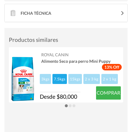
FICHA TÉCNICA
Productos similares
ROYAL CANIN
Alimento Seco para perro Mini Puppy
13% Off
3kgs
7.5kgs
15kgs
2 x 3 kg
2 x 1 kg
COMPRAR
Desde $80,000