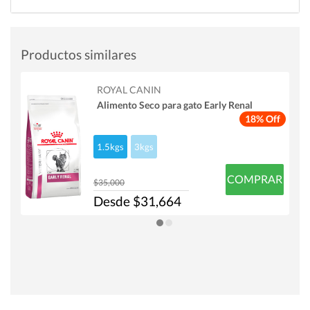
Productos similares
ROYAL CANIN
Alimento Seco para gato Early Renal
18% Off
1.5kgs
3kgs
COMPRAR
$35,000
Desde $31,664