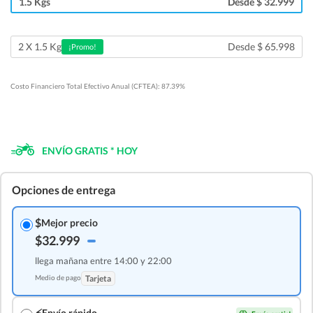
1.5 Kgs
Desde $ 32.999
Desde $ 65.998
2 X 1.5 Kg
¡Promo!
Costo Financiero Total Efectivo Anual (CFTEA): 87.39%
ENVÍO GRATIS * HOY
Opciones de entrega
$
Mejor precio
$32.999
llega mañana entre 14:00 y 22:00
Medio de pago
Tarjeta
⚡
Envío rápido