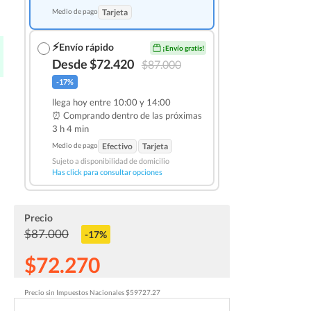
Medio de pago
Tarjeta
⚡
Envío rápido
¡Envío gratis!
Desde $72.420
$87.000
-17%
llega hoy entre 10:00 y 14:00
⏰ Comprando dentro de las
próximas
3 h 4 min
Medio de pago
Efectivo
Tarjeta
Sujeto a disponibilidad de domicilio
Has click para consultar opciones
Precio
$87.000
-17%
$72.270
Precio sin Impuestos Nacionales $59727.27