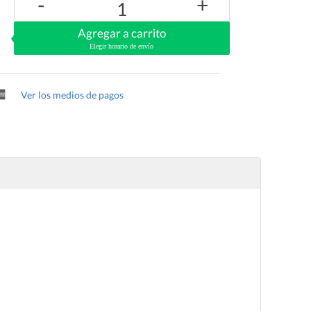
-
+
1
Agregar a carrito
Elegir horario de envío
Ver los medios de pagos