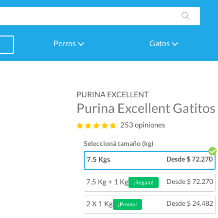
Perros
Gatos
PURINA EXCELLENT
Purina Excellent Gatitos
253 opiniones
Seleccioná tamaño (kg)
7.5 Kgs
Desde $ 72.270
7.5 Kg + 1 Kg
Desde $ 72.270
¡Regalo!
2 X 1 Kg
Desde $ 24.482
¡Promo!