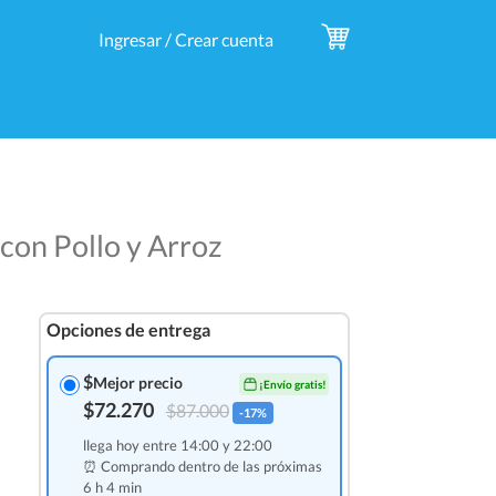
Ingresar / Crear cuenta
 con Pollo y Arroz
Opciones de entrega
$
Mejor precio
¡Envío gratis!
$72.270
$87.000
-17%
llega hoy entre 14:00 y 22:00
⏰ Comprando dentro de las
próximas
6 h 4 min