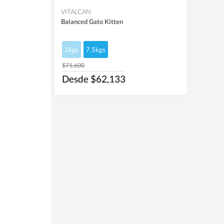
VITALCAN
Balanced Gato Kitten
2kgs
7.5kgs
$71,600
Desde $62,133