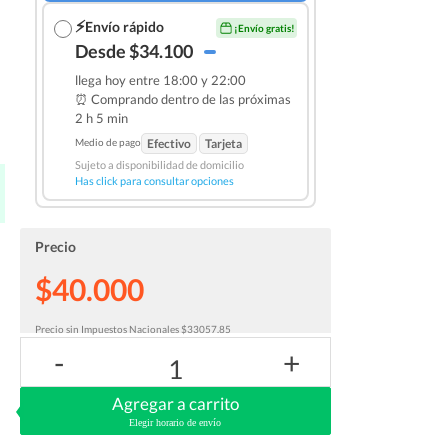
⚡
Envío rápido
¡Envío gratis!
Desde $34.100
llega hoy entre 18:00 y 22:00
⏰ Comprando dentro de las
próximas
2 h 5 min
Medio de pago
Efectivo
Tarjeta
Sujeto a disponibilidad de domicilio
Has click para consultar opciones
Precio
$40.000
Precio sin Impuestos Nacionales $33057.85
-
+
1
Agregar a carrito
Elegir horario de envío