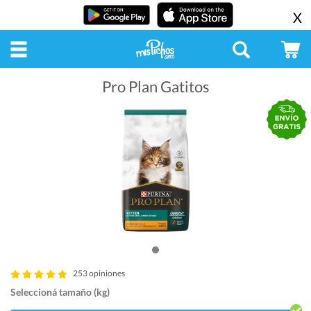
X
Pro Plan Gatitos
253 opiniones
Seleccioná tamaño (kg)