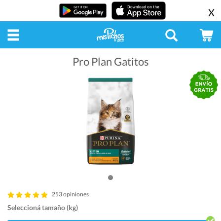
X
Pro Plan Gatitos
253 opiniones
Seleccioná tamaño (kg)