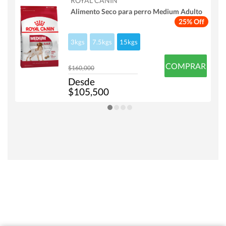
ROYAL CANIN
Alimento Seco para perro Medium Adulto
25% Off
3kgs
7.5kgs
15kgs
COMPRAR
$160,000
Desde
$105,500