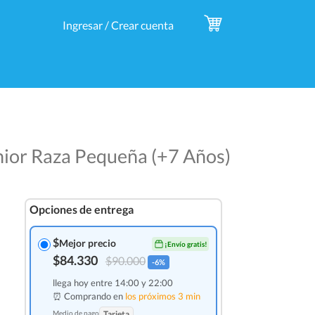
Ingresar / Crear cuenta
nior Raza Pequeña (+7 Años)
Opciones de entrega
$
Mejor precio
¡Envío gratis!
$84.330
$90.000
-6%
llega hoy entre 14:00 y 22:00
⏰ Comprando en
los próximos 3 min
Medio de pago
Tarjeta