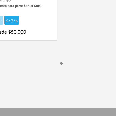
ANUBA
ento para perro Senior Small
s
2 x 3 kg
sde $53,000