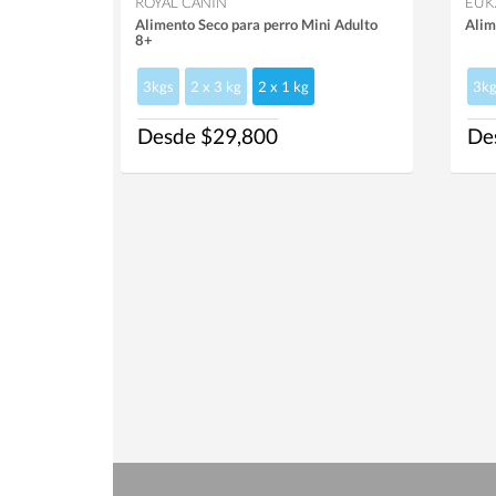
ROYAL CANIN
EUK
Alimento Seco para perro Mini Adulto
Alim
8+
3kgs
2 x 3 kg
2 x 1 kg
3kg
Desde $29,800
De