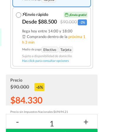
⚡
Envío rápido
¡Envío gratis!
Desde $88.500
$90.000
-2%
llega hoy entre 14:00 y 18:00
⏰ Comprando dentro de la
próxima 1
h 3 min
Medio de pago
Efectivo
Tarjeta
Sujeto a disponibilidad de domicilio
Has click para consultar opciones
Precio
$90.000
-6%
$84.330
Precio sin Impuestos Nacionales $69694.21
-
+
1