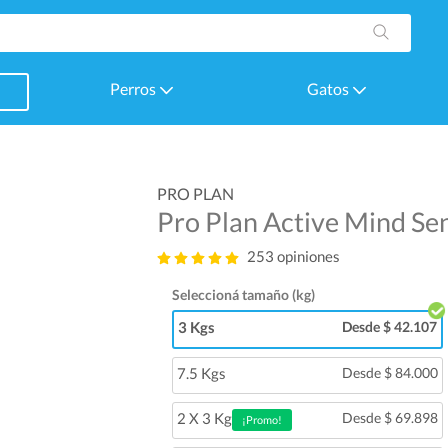
Perros
Gatos
PRO PLAN
Pro Plan Active Mind Se
253 opiniones
Seleccioná tamaño (kg)
3 Kgs
Desde $ 42.107
7.5 Kgs
Desde $ 84.000
2 X 3 Kg
Desde $ 69.898
¡Promo!