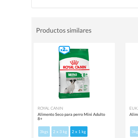
Productos similares
ROYAL CANIN
EUK
Alimento Seco para perro Mini Adulto
Alim
8+
3kgs
2 x 3 kg
2 x 1 kg
3kg