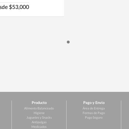
sde $53,000
Producto
Pago y Envío
Alimento Balanceado
Área de Entrega
Higiene
Formas de Pago
Juguetes y Snacks
Pago Seguro
Antipulgas
Medicados