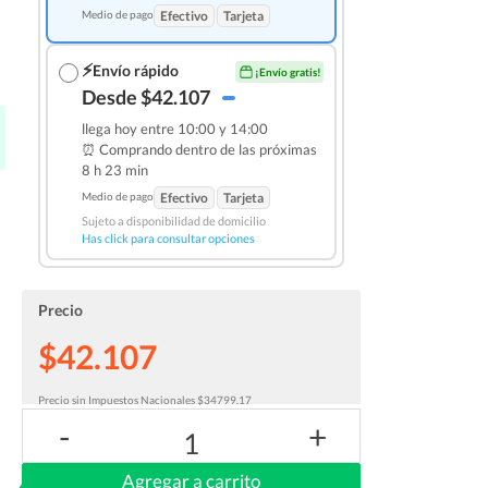
Medio de pago
Efectivo
Tarjeta
⚡
Envío rápido
¡Envío gratis!
Desde $42.107
llega hoy entre 10:00 y 14:00
⏰ Comprando dentro de las
próximas
8 h 23 min
Medio de pago
Efectivo
Tarjeta
Sujeto a disponibilidad de domicilio
Has click para consultar opciones
Precio
$42.107
Precio sin Impuestos Nacionales $34799.17
-
+
1
Agregar a carrito