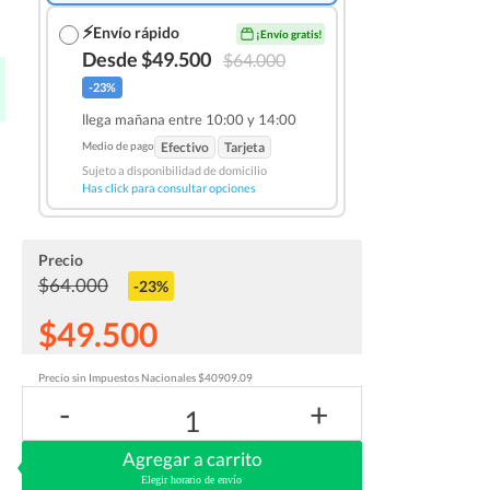
⚡
Envío rápido
¡Envío gratis!
Desde $49.500
$64.000
-23%
llega mañana entre 10:00 y 14:00
Medio de pago
Efectivo
Tarjeta
Sujeto a disponibilidad de domicilio
Has click para consultar opciones
Precio
$64.000
-23%
$49.500
Precio sin Impuestos Nacionales $40909.09
-
+
1
Agregar a carrito
Elegir horario de envío