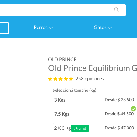
Perros
Gatos
OLD PRINCE
Old Prince Equilibrium 
253 opiniones
Seleccioná tamaño (kg)
3 Kgs
Desde $ 23.500
7.5 Kgs
Desde $ 49.500
2 X 3 Kg
Desde $ 47.000
¡Promo!