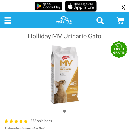
X
Holliday MV Urinario Gato
253 opiniones
Seleccioná tamaño (kg)