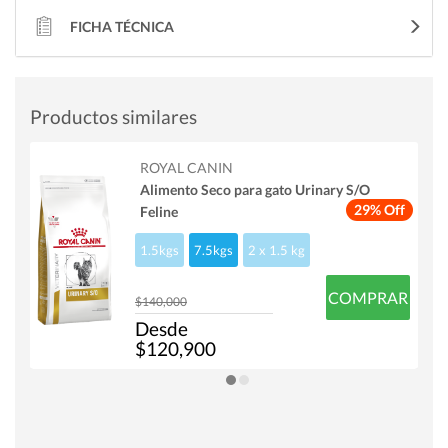
FICHA TÉCNICA
Productos similares
ROYAL CANIN
Alimento Seco para gato Urinary S/O
29% Off
Feline
1.5kgs
7.5kgs
2 x 1.5 kg
COMPRAR
$140,000
Desde
$120,900